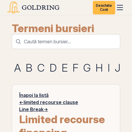
Deschide
Cont
Termeni bursieri
A
B
C
D
E
F
G
H
I
J
K
Înapoi la listă
←
limited recourse clause
Line Break
→
Limited recourse