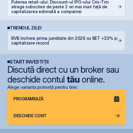
Puterea retail-ului: Discount-ul IPO-ului Cris-Tim
E
atrage subscrieri de peste 2 ori mai mari față de
pe
capitalizarea estimată a companiei
TRENDUL ZILEI
BVB încheie prima jumătate din 2026 cu BET +33% și
B
capitalizare record
p
START INVESTIȚII
Discută direct cu un broker sau
deschide contul
tău
online.
Alege varianta potrivită pentru tine:
PROGRAMEAZĂ
DESCHIDE CONT