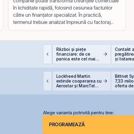
companie poate transforma creanțele comerciale
în lichiditate rapidă, folosind cesiunea facturilor
către un finanțator specializat. În practică,
termenul trebuie analizat împreună cu factoraj...
EIT-urile de
Război și piețe
Contakt 
elecomunicații - regii
financiare: de ce
pregătire
nfrastructurii digitale
panica este cel mai
și listare
scump sfat
AeRO a 
etrolul urcă după
Lockheed Martin
Bittnet S
oile lovituri ale SUA
extinde cooperarea cu
7,33 mili
supra Iranului
Aerostar și MarcTel
oferta de
pentru mentenanța
BNET31E
radarelor AN/TPQ-53 în
România
Alege varianta potrivită pentru tine:
PROGRAMEAZĂ