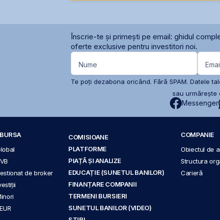
Înscrie-te și primești pe email: ghidul comple
oferte exclusive pentru investitori noi.
Nume
Emai
Te poți dezabona oricând. Fără SPAM. Datele tale
sau urmărește c
Messenger
A BURSA
COMPANIE
COMISIOANE
PLATFORME
Global
Obiectul de ac
PIAȚĂ ȘI ANALIZE
BVB
Structura org
EDUCAȚIE (SUNETUL BANILOR)
 gestionat de broker
Carieră
FINANȚARE COMPANII
stiții
TERMENI BURSIERI
Minori
SUNETUL BANILOR (VIDEO)
 EUR
ȘTIRI