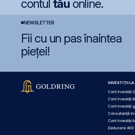
contul
tău
online.
NEWSLETTER
Fii cu un pas înaintea
pieței!
INVESTIȚII L
Cont Investiții 
Cont Investiții 
Cont Investiții
Consultanță Inve
Cont Investiții 
Deducere 400