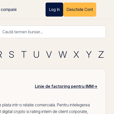
 companii
Log In
Deschide Cont
R
S
T
U
V
W
X
Y
Z
Linie de factoring pentru IMM
→
 de plata intr-o relatie comerciala. Pentru intelegerea
l digital crypto
si
rating intern de client corporate
,