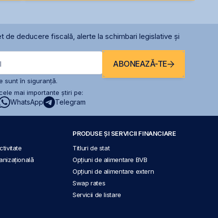
t de deducere fiscală, alerte la schimbari legislative și
ABONEAZĂ-TE
l
 sunt în siguranță.
ele mai importante știri pe:
WhatsApp
Telegram
PRODUSE ȘI SERVICII FINANCIARE
tivitate
Titluri de stat
anizațională
Opțiuni de alimentare BVB
Opțiuni de alimentare extern
Swap rates
Servicii de listare