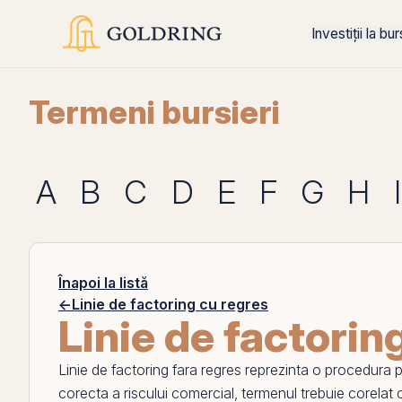
Investiții la bu
Termeni bursieri
A
B
C
D
E
F
G
H
I
Înapoi la listă
←
Linie de factoring cu regres
Linie de factorin
Linie de factoring fara regres
reprezinta o procedura
p
corecta a riscului comercial, termenul trebuie corelat