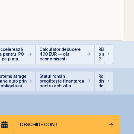
accelerează
Calculator deducere
REIT-urile industr
a pentru IPO
400 EUR — cât
o supapă pentru 
a pe piața
economisești
?!
BVB
ystems atrage
Statul român
România începe
oane euro prin
pregătește finanțarea
discuțiile cu agenț
 obligațiuni
pentru achiziția
de rating pentru
gazelor Neptun Deep
menținerea
calificativului su
DESCHIDE CONT