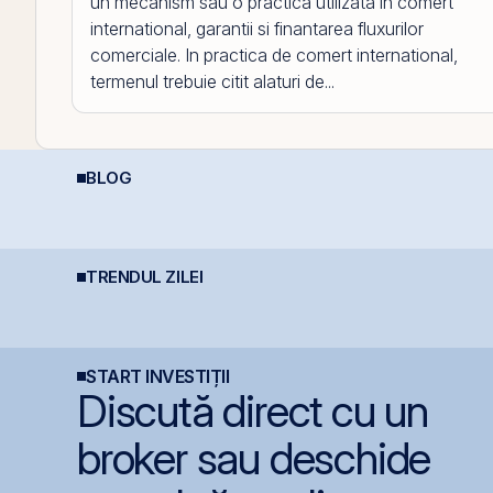
un mecanism sau o practica utilizata in comert
international, garantii si finantarea fluxurilor
comerciale. In practica de comert international,
termenul trebuie citit alaturi de...
BLOG
Depozitele Bancare:
Data Center REIT sau
R
Avantaje și
REIT-ul în era
t
Dezavantaje
Inteligenței Artificiale.
i
TRENDUL ZILEI
Producția centralei de
BET atinge un nou
P
la Cernavodă, oprită
maxim istoric, susținut
n
integral din cauza
de acțiunile Romgaz și
a
secetei
OMV Petrom
START INVESTIȚII
Discută direct cu un
broker sau deschide