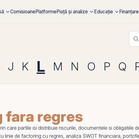
rsă
Comisioane
Platforme
Piață și analize
Educație
Finanțare
L
J
K
M
N
O
P
Q
g fara regres
rin
care partile isi distribuie riscurile, documentele si obligatiile
 cu
linie de factoring cu regres
,
analiza SWOT financiara
,
portofe