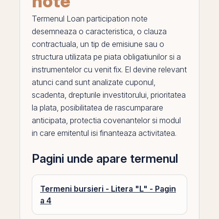
note
Termenul
Loan participation note
desemneaza o caracteristica, o clauza
contractuala, un tip de emisiune sau o
structura utilizata
pe
piata obligatiunilor si a
instrumentelor cu venit fix.
El
devine relevant
atunci cand sunt analizate
cuponul
,
scadenta, drepturile investitorului, prioritatea
la plata, posibilitatea de rascumparare
anticipata, protectia covenantelor si modul
in care emitentul isi finanteaza activitatea.
Pagini unde apare termenul
Termeni bursieri - Litera "L" - Pagin
a 4