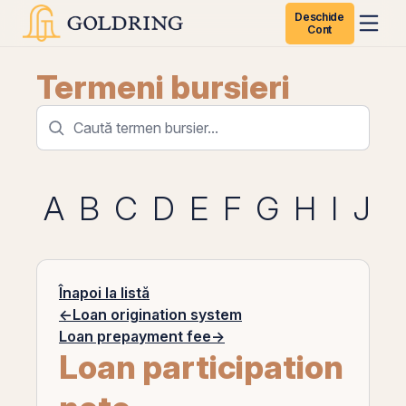
Deschide
Cont
Termeni bursieri
A
B
C
D
E
F
G
H
I
J
K
Înapoi la listă
←
Loan origination system
Loan prepayment fee
→
Loan participation