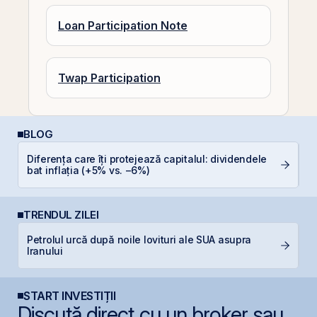
Loan Participation Note
Twap Participation
BLOG
Diferența care îți protejează capitalul: dividendele
C
bat inflația (+5% vs. −6%)
TRENDUL ZILEI
Petrolul urcă după noile lovituri ale SUA asupra
B
Iranului
a
START INVESTIȚII
Discută direct cu un broker sau