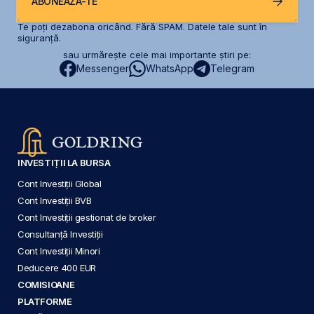
ABONEAZĂ-TE
Te poți dezabona oricând. Fără SPAM. Datele tale sunt în
siguranță.
sau urmărește cele mai importante știri pe:
Messenger
WhatsApp
Telegram
INVESTIȚII LA BURSA
Cont Investiții Global
Cont Investiții BVB
Cont Investiții gestionat de broker
Consultanță Investiții
Cont Investiții Minori
Deducere 400 EUR
COMISIOANE
PLATFORME