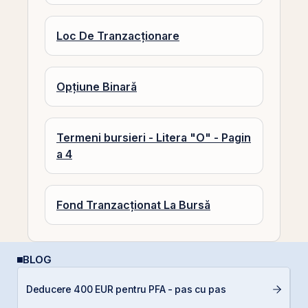
Loc De Tranzacționare
Opțiune Binară
Termeni bursieri - Litera "O" - Pagin
a 4
Fond Tranzacționat La Bursă
BLOG
C
Deducere 400 EUR pentru PFA - pas cu pas
a