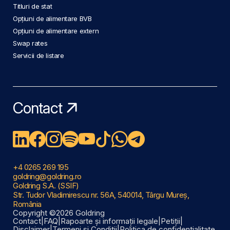
Titluri de stat
Opțiuni de alimentare BVB
Opțiuni de alimentare extern
Swap rates
Servicii de listare
Contact
+4 0265 269 195
goldring@goldring.ro
Goldring S.A. (SSIF)
Str. Tudor Vladimirescu nr. 56A, 540014, Târgu Mureș,
România
Copyright ©2026 Goldring
Contact
|
FAQ
|
Rapoarte și informații legale
|
Petiții
|
Disclaimer
|
Termeni și Condiții
|
Politica de confidențialitate