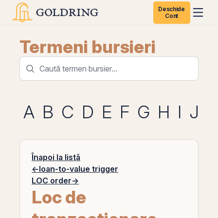
Deschide
Cont
Termeni bursieri
A
B
C
D
E
F
G
H
I
J
K
Înapoi la listă
←
loan-to-value trigger
LOC order
→
Loc de