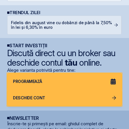
TRENDUL ZILEI
Fidelis din august vine cu dobânzi de până la 7,50%
B
în lei și 6,30% în euro
a
START INVESTIȚII
Discută direct cu un broker sau
deschide contul
tău
online.
Alege varianta potrivită pentru tine:
PROGRAMEAZĂ
DESCHIDE CONT
NEWSLETTER
Înscrie-te și primești pe email: ghidul complet de