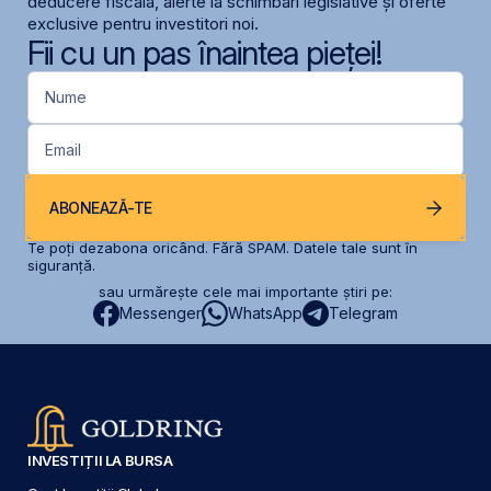
deducere fiscală, alerte la schimbari legislative și oferte
exclusive pentru investitori noi.
Fii cu un pas înaintea pieței!
Nume
Email
ABONEAZĂ-TE
Te poți dezabona oricând. Fără SPAM. Datele tale sunt în
siguranță.
sau urmărește cele mai importante știri pe:
Messenger
WhatsApp
Telegram
INVESTIȚII LA BURSA