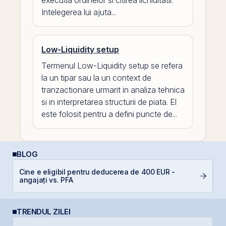
executia ordinelor si citirea lichiditatii.
Intelegerea lui ajuta...
Low-Liquidity setup
Termenul Low-Liquidity setup se refera
la un tipar sau la un context de
tranzactionare urmarit in analiza tehnica
si in interpretarea structurii de piata. El
este folosit pentru a defini puncte de...
BLOG
Cine e eligibil pentru deducerea de 400 EUR -
E
angajați vs. PFA
pe
TRENDUL ZILEI