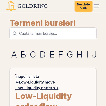
Deschide
Cont
Termeni bursieri
A
B
C
D
E
F
G
H
I
J
K
Înapoi la listă
←
Low-Liquidity move
Low-Liquidity pattern
→
Low-Liquidity