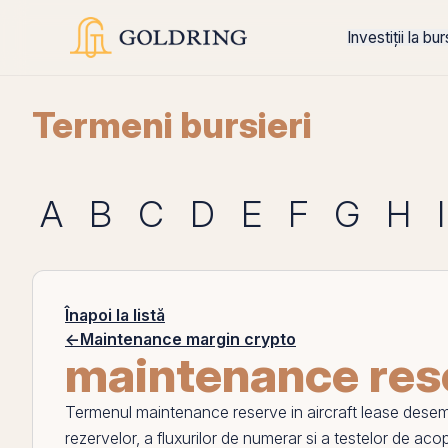
Investiții la bu
Termeni bursieri
A
B
C
D
E
F
G
H
I
Înapoi la listă
←
Maintenance margin crypto
maintenance rese
Termenul
maintenance reserve in aircraft lease
desemne
rezervelor, a fluxurilor de numerar si a testelor de acop