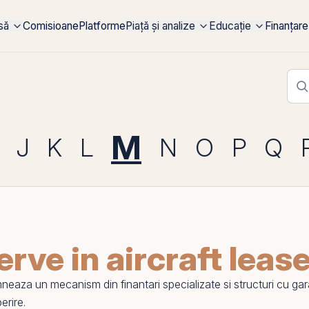
rsă
Comisioane
Platforme
Piață și analize
Educație
Finanțare
M
J
K
L
N
O
P
Q
rve in aircraft leas
aza un mecanism din finantari specializate si structuri cu garant
erire.