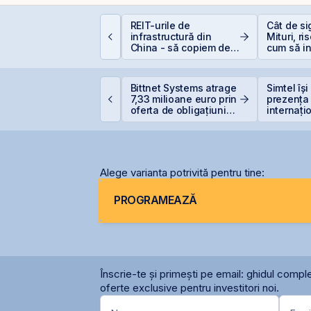
e la Caritas la BVB:
REIT-urile de
Cât de si
sihologia fricii și de
infrastructură din
Mituri, ri
e 98,5% dintre români
China - să copiem de
cum să in
vită investițiile la
la cel ce copiază?!
inteligen
ursă
Bittnet Systems atrage
Simtel își
raffiti Plus debutează
7,33 milioane euro prin
prezența
stăzi pe piața AeRO
oferta de obligațiuni
internați
BNET31E
deschide
filiale în 
Alege varianta potrivită pentru tine:
PROGRAMEAZĂ
Înscrie-te și primești pe email: ghidul comple
oferte exclusive pentru investitori noi.