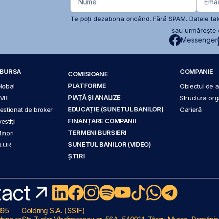
Nume
Emai
Te poți dezabona oricând. Fără SPAM. Datele tale
sau urmărește c
Messenger
A BURSA
COMPANIE
COMISIOANE
PLATFORME
Global
Obiectul de ac
PIAȚĂ ȘI ANALIZE
BVB
Structura org
EDUCAȚIE (SUNETUL BANILOR)
 gestionat de broker
Carieră
FINANȚARE COMPANII
stiții
TERMENI BURSIERI
Minori
SUNETUL BANILOR (VIDEO)
 EUR
ȘTIRI
act
195
Goldring S.A. (SSIF)