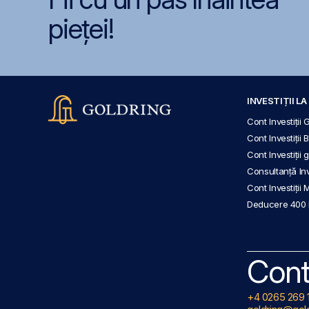
pieței!
INVESTIȚII L
Cont Investiții 
Cont Investiții 
Cont Investiții
Consultanță Inve
Cont Investiții 
Deducere 400
Cont
+4 0265 269 