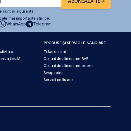
ABONEAZĂ-TE
l
 sunt în siguranță.
ele mai importante știri pe:
WhatsApp
Telegram
PRODUSE ȘI SERVICII FINANCIARE
tivitate
Titluri de stat
anizațională
Opțiuni de alimentare BVB
Opțiuni de alimentare extern
Swap rates
Servicii de listare