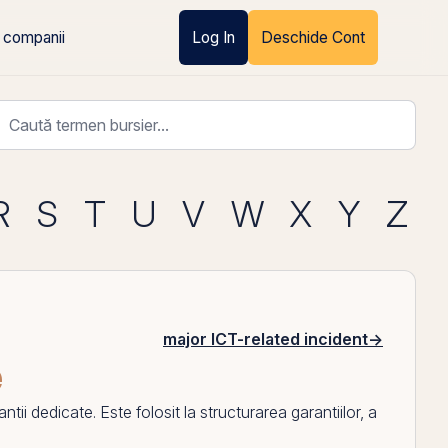
 companii
Log In
Deschide Cont
R
S
T
U
V
W
X
Y
Z
major ICT-related incident
→
e
ii dedicate. Este folosit la structurarea garantiilor, a