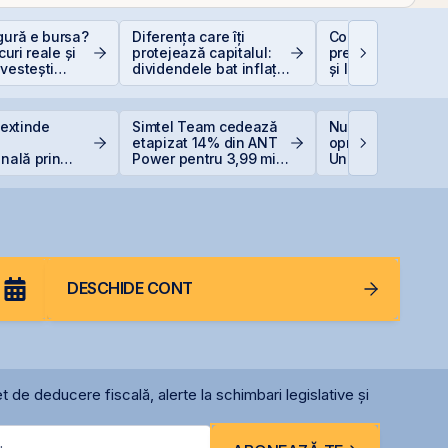
gură e bursa?
Diferența care îți
Contakt accelere
scuri reale și
protejează capitalul:
pregătirea pentru
vestești
dividendele bat inflația
și listarea pe piaț
t
(+5% vs. −6%)
AeRO a BVB
 extinde
Simtel Team cedează
Nuclearelectrica
etapizat 14% din ANT
oprește controlat
onală prin
Power pentru 3,99 mil.
Unitatea 1 de la
rea unei
lei și își reduce
Cernavodă din c
Italia
participația la 37%
nivelului Dunării
DESCHIDE CONT
t de deducere fiscală, alerte la schimbari legislative și