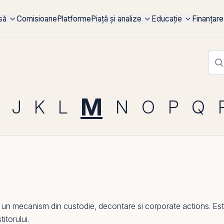
rsă
Comisioane
Platforme
Piață și analize
Educație
Finanțare
M
J
K
L
N
O
P
Q
 mecanism din custodie, decontare si corporate actions. Este f
itorului.