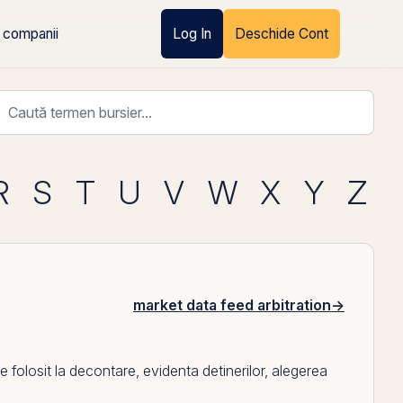
 companii
Log In
Deschide Cont
R
S
T
U
V
W
X
Y
Z
market data feed arbitration
→
olosit la decontare, evidenta detinerilor, alegerea