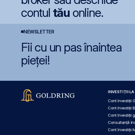
contul
tău
online.
NEWSLETTER
Fii cu un pas înaintea
pieței!
INVESTIȚII L
Cont Investiții 
Cont Investiții 
Cont Investiții
Consultanță Inve
Cont Investiții 