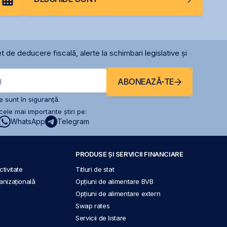
t de deducere fiscală, alerte la schimbari legislative și
ABONEAZĂ-TE
l
 sunt în siguranță.
ele mai importante știri pe:
WhatsApp
Telegram
PRODUSE ȘI SERVICII FINANCIARE
tivitate
Titluri de stat
anizațională
Opțiuni de alimentare BVB
Opțiuni de alimentare extern
Swap rates
Servicii de listare