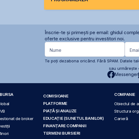
Înscrie-te și primești pe email: ghidul comple
oferte exclusive pentru investitori noi.
Nume
Emai
Te poți dezabona oricând. Fără SPAM. Datele tale
sau urmărește c
Messenger
A BURSA
COMPANIE
COMISIOANE
PLATFORME
Global
Obiectul de ac
PIAȚĂ ȘI ANALIZE
BVB
Structura org
EDUCAȚIE (SUNETUL BANILOR)
 gestionat de broker
Carieră
FINANȚARE COMPANII
stiții
TERMENI BURSIERI
Minori