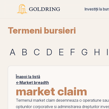
Investiții la bu
Termeni bursieri
A
B
C
D
E
F
G
H
I
Înapoi la listă
←
Market breadth
market claim
Termenul
market claim
desemneaza o operatiune sau un
optiunilor corporative si administrarea drepturilor invest