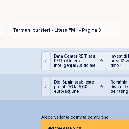
Termeni bursieri - Litera "M" - Pagina 3
erspective Economice
Data Center REIT sau
Investiții
026: De la Exuberanța
REIT-ul în era
prea târz
I la Noua Ordine Geo-
Inteligenței Artificiale.
timp?
conomică
Digi Spain stabilește
România 
raffiti Plus debutează
prețul IPO la 5,60
discuțiile
stăzi pe piața AeRO
euro/acțiune
de rating
menținer
calificat
Alege varianta potrivită pentru tine:
PROGRAMEAZĂ