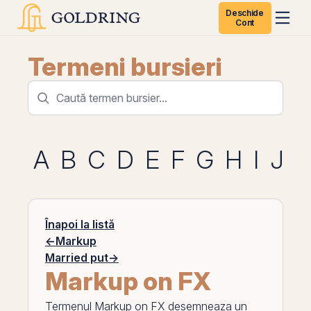
Deschide
Cont
Termeni bursieri
A
B
C
D
E
F
G
H
I
J
K
Înapoi la listă
←
Markup
Married put
→
Markup on FX
Termenul
Markup on FX
desemneaza un