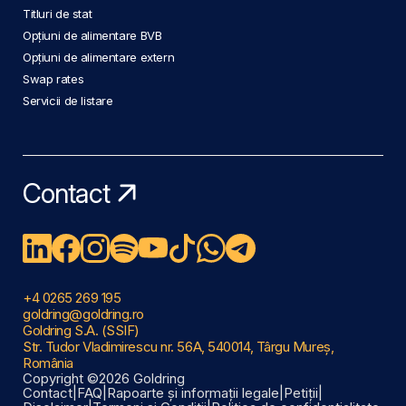
Titluri de stat
Opțiuni de alimentare BVB
Opțiuni de alimentare extern
Swap rates
Servicii de listare
Contact
+4 0265 269 195
goldring@goldring.ro
Goldring S.A. (SSIF)
Str. Tudor Vladimirescu nr. 56A, 540014, Târgu Mureș,
România
Copyright ©2026 Goldring
Contact
|
FAQ
|
Rapoarte și informații legale
|
Petiții
|