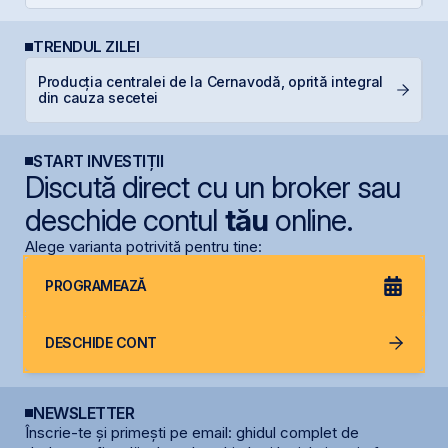
TRENDUL ZILEI
Producția centralei de la Cernavodă, oprită integral
B
din cauza secetei
p
START INVESTIȚII
Discută direct cu un broker sau
deschide contul
tău
online.
Alege varianta potrivită pentru tine:
PROGRAMEAZĂ
DESCHIDE CONT
NEWSLETTER
Înscrie-te și primești pe email: ghidul complet de