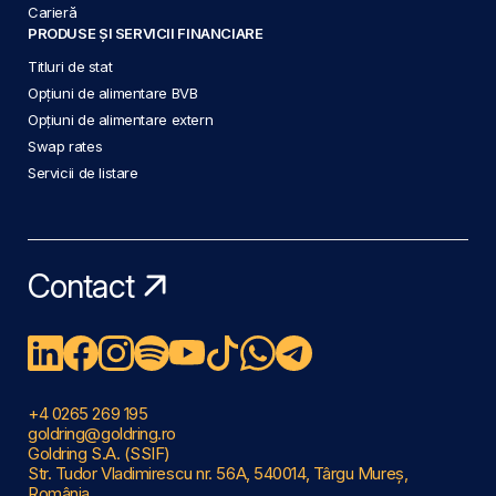
Carieră
PRODUSE ȘI SERVICII FINANCIARE
Titluri de stat
Opțiuni de alimentare BVB
Opțiuni de alimentare extern
Swap rates
Servicii de listare
Contact
+4 0265 269 195
goldring@goldring.ro
Goldring S.A. (SSIF)
Str. Tudor Vladimirescu nr. 56A, 540014, Târgu Mureș,
România