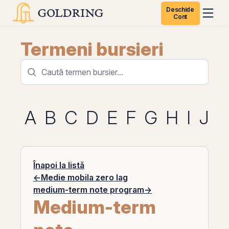
Deschide
Cont
Termeni bursieri
A
B
C
D
E
F
G
H
I
J
K
Înapoi la listă
←
Medie mobila zero lag
medium-term note program
→
Medium-term