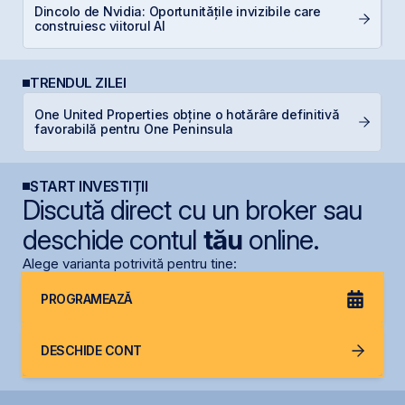
Dincolo de Nvidia: Oportunitățile invizibile care
C
construiesc viitorul AI
TRENDUL ZILEI
One United Properties obține o hotărâre definitivă
S
favorabilă pentru One Peninsula
de
START INVESTIȚII
Discută direct cu un broker sau
deschide contul
tău
online.
Alege varianta potrivită pentru tine:
PROGRAMEAZĂ
DESCHIDE CONT