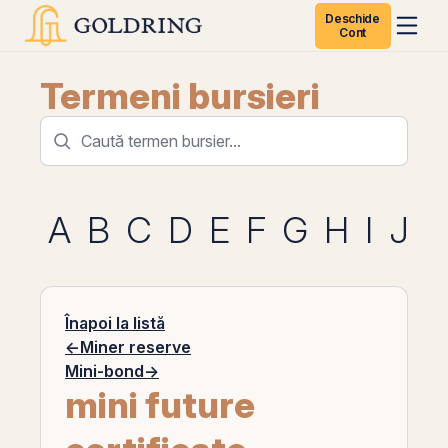
Deschide
Cont
Termeni bursieri
A
B
C
D
E
F
G
H
I
J
K
Înapoi la listă
←
Miner reserve
Mini-bond
→
mini future