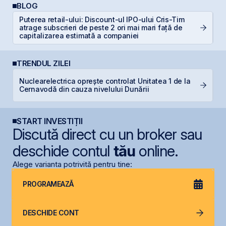
BLOG
Puterea retail-ului: Discount-ul IPO-ului Cris-Tim
De
atrage subscrieri de peste 2 ori mai mari față de
di
capitalizarea estimată a companiei
TRENDUL ZILEI
Nuclearelectrica oprește controlat Unitatea 1 de la
B
Cernavodă din cauza nivelului Dunării
B
START INVESTIȚII
Discută direct cu un broker sau
deschide contul
tău
online.
Alege varianta potrivită pentru tine:
PROGRAMEAZĂ
DESCHIDE CONT