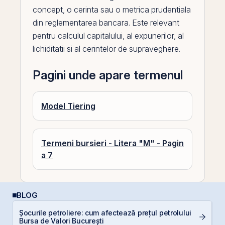
concept, o cerinta sau o metrica prudentiala
din reglementarea bancara. Este relevant
pentru calculul capitalului, al expunerilor, al
lichiditatii si al cerintelor de supraveghere.
Pagini unde apare termenul
Model Tiering
Termeni bursieri - Litera "M" - Pagin
a 7
BLOG
Șocurile petroliere: cum afectează prețul petrolului
RE
Bursa de Valori București
p