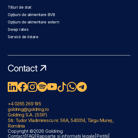
Titluri de stat
Opțiuni de alimentare BVB
Opțiuni de alimentare extern
Swap rates
Servicii de listare
Contact
+4 0265 269 195
goldring@goldring.ro
Goldring S.A. (SSIF)
Str. Tudor Vladimirescu nr. 56A, 540014, Târgu Mureș,
România
Copyright ©2026 Goldring
Contact
|
FAQ
|
Rapoarte și informații legale
|
Petiții
|