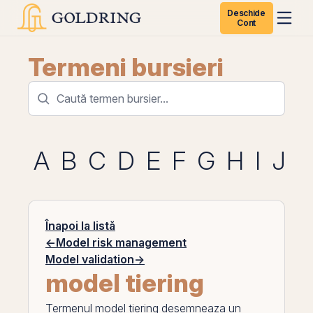
Deschide
Cont
Termeni bursieri
A
B
C
D
E
F
G
H
I
J
K
Înapoi la listă
←
Model risk management
Model validation
→
model tiering
Termenul
model tiering
desemneaza un