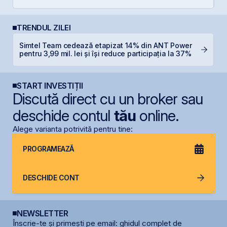
TRENDUL ZILEI
Simtel Team cedează etapizat 14% din ANT Power
B
pentru 3,99 mil. lei și își reduce participația la 37%
d
START INVESTIȚII
Discută direct cu un broker sau
deschide contul
tău
online.
Alege varianta potrivită pentru tine:
PROGRAMEAZĂ
DESCHIDE CONT
NEWSLETTER
Înscrie-te și primești pe email: ghidul complet de