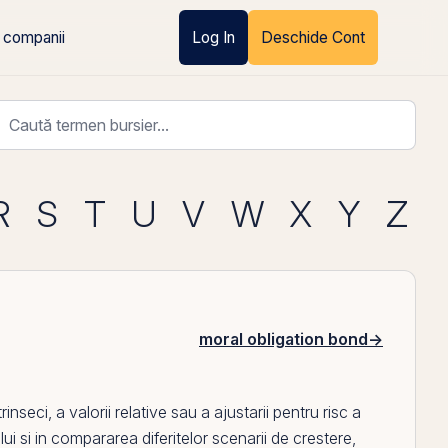
 companii
Log In
Deschide Cont
R
S
T
U
V
W
X
Y
Z
moral obligation bond
→
nseci, a valorii relative sau a ajustarii pentru risc a
ui si in compararea diferitelor scenarii de crestere,