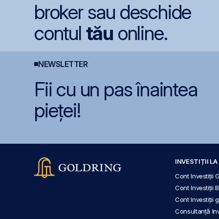
broker sau deschide
contul
tău
online.
NEWSLETTER
Fii cu un pas înaintea
pieței!
INVESTIȚII L
Cont Investiții 
Cont Investiții 
Cont Investiții
Consultanță Inve