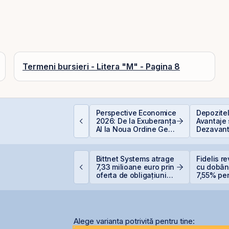
Termeni bursieri - Litera "M" - Pagina 8
e sunt dividendele și
Perspective Economice
Depozite
um funcționează:
2026: De la Exuberanța
Avantaje 
hid complet pentru
AI la Noua Ordine Geo-
Dezavant
nvestitori în acțiuni
Economică
PO-ul Digi Spain este
Bittnet Systems atrage
Fidelis re
coperit integral din
7,33 milioane euro prin
cu dobân
rima zi
oferta de obligațiuni
7,55% pent
BNET31E
6,20% pe
Alege varianta potrivită pentru tine: