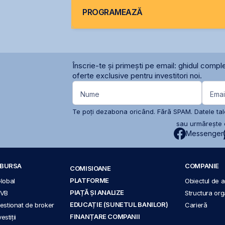
PROGRAMEAZĂ
Înscrie-te și primești pe email: ghidul comple
oferte exclusive pentru investitori noi.
Nume
Emai
Te poți dezabona oricând. Fără SPAM. Datele tale
sau urmărește c
Messenger
A BURSA
COMPANIE
COMISIOANE
PLATFORME
Global
Obiectul de ac
PIAȚĂ ȘI ANALIZE
BVB
Structura org
EDUCAȚIE (SUNETUL BANILOR)
 gestionat de broker
Carieră
FINANȚARE COMPANII
stiții