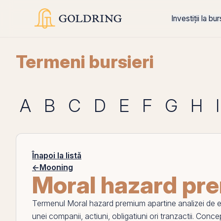
Investiții la bu
Termeni bursieri
A
B
C
D
E
F
G
H
I
Înapoi la listă
←
Mooning
Moral hazard pr
Termenul
Moral hazard premium
apartine analizei de ev
unei companii,
actiuni
, obligatiuni ori tranzactii. Con