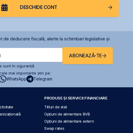
DESCHIDE CONT
t de deducere fiscală, alerte la schimbari legislative și
ABONEAZĂ-TE
l
 sunt în siguranță.
ele mai importante știri pe:
WhatsApp
Telegram
PRODUSE ȘI SERVICII FINANCIARE
tivitate
Titluri de stat
anizațională
Opțiuni de alimentare BVB
Opțiuni de alimentare extern
Swap rates