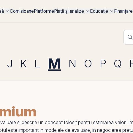
rsă
Comisioane
Platforme
Piață și analize
Educație
Finanțare
M
J
K
L
N
O
P
Q
emium
aluare si descrie un concept folosit pentru estimarea valorii intri
ceptul este important in modelele de evaluare, in negocierea pretul