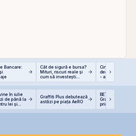
le Bancare:
Cât de sigură e bursa?
Cine e eligibil pe
și
Mituri, riscuri reale și
deducerea de 40
aje
cum să investești
- angajați vs. PFA
inteligent
vine în iulie
BET urcă 2,37%, i
Graffiti Plus debutează
zi de până la
Graffiti Plus devi
astăzi pe piața AeRO
ru lei și
prima agenție de
ntru euro
comunicare listat
BVB