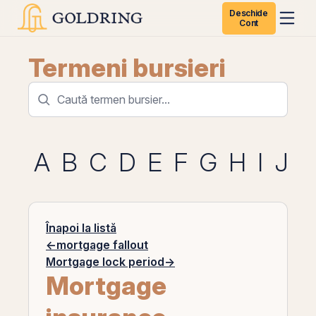
Deschide
Cont
Termeni bursieri
A
B
C
D
E
F
G
H
I
J
K
Înapoi la listă
←
mortgage fallout
Mortgage lock period
→
Mortgage