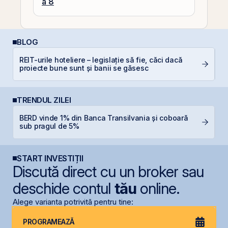
a 8
BLOG
REIT-urile hoteliere – legislație să fie, căci dacă
D
proiecte bune sunt și banii se găsesc
TRENDUL ZILEI
BERD vinde 1% din Banca Transilvania și coboară
S
sub pragul de 5%
g
START INVESTIȚII
Discută direct cu un broker sau
deschide contul
tău
online.
Alege varianta potrivită pentru tine:
PROGRAMEAZĂ