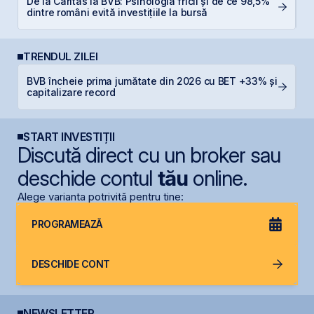
De la Caritas la BVB: Psihologia fricii și de ce 98,5%
RE
dintre români evită investițiile la bursă
p
TRENDUL ZILEI
BVB încheie prima jumătate din 2026 cu BET +33% și
B
capitalizare record
l
START INVESTIȚII
Discută direct cu un broker sau
deschide contul
tău
online.
Alege varianta potrivită pentru tine:
PROGRAMEAZĂ
DESCHIDE CONT
NEWSLETTER