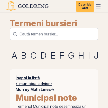
Deschide
Cont
Termeni bursieri
A
B
C
D
E
F
G
H
I
J
K
Înapoi la listă
←
municipal advisor
Murrey Math Lines
→
Municipal note
Termenul
Municipal note
desemneaza un