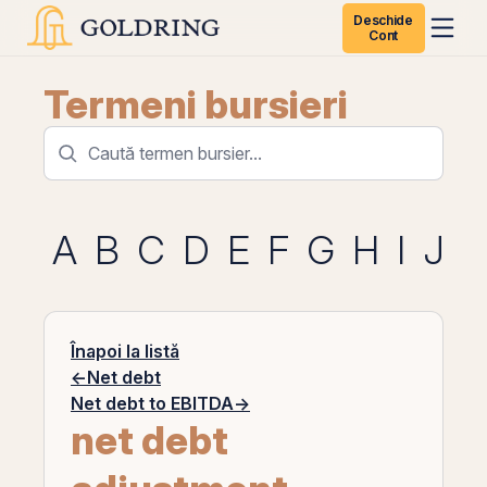
Deschide
Cont
Termeni bursieri
A
B
C
D
E
F
G
H
I
J
K
Înapoi la listă
←
Net debt
Net debt to EBITDA
→
net debt