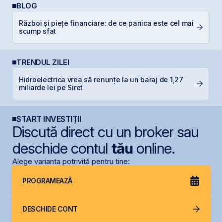
BLOG
Război și piețe financiare: de ce panica este cel mai
E
scump sfat
pe
TRENDUL ZILEI
Hidroelectrica vrea să renunțe la un baraj de 1,27
F
miliarde lei pe Siret
în
START INVESTIȚII
Discută direct cu un broker sau
deschide contul
tău
online.
Alege varianta potrivită pentru tine:
PROGRAMEAZĂ
DESCHIDE CONT