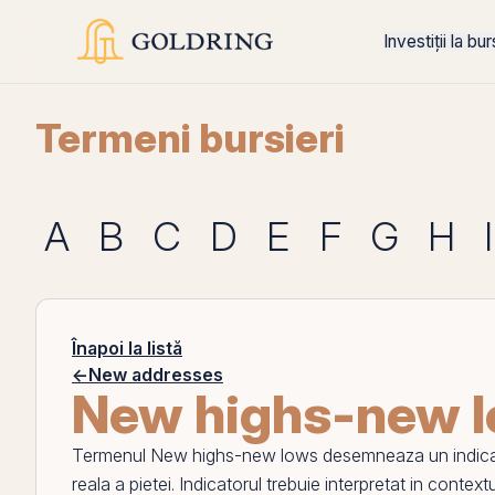
Investiții la bu
Termeni bursieri
A
B
C
D
E
F
G
H
I
Înapoi la listă
←
New addresses
New highs-new 
Termenul
New highs-new lows
desemneaza un indicato
reala a pietei. Indicatorul trebuie interpretat in contextu