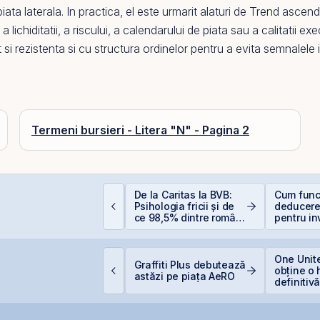
iata laterala. In practica,
el
este urmarit alaturi de
Trend ascend
lichiditatii, a riscului, a calendarului de piata sau a calitatii exec
 si rezistenta si cu structura ordinelor pentru a evita semnalele i
Termeni bursieri - Litera "N" - Pagina 2
e este deducerea de
De la Caritas la BVB:
Cum func
00 EUR — Ghid
Psihologia fricii și de
deducere
omplet
ce 98,5% dintre români
pentru inv
evită investițiile la
bursă
bursă
VB estimează
One Unite
Graffiti Plus debutează
ansarea
obține o 
astăzi pe piața AeRO
nstrumentelor derivate
definitiv
rin Contrapartea
pentru O
entrală la final de
026 sau începutul lui