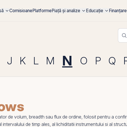
rsă
Comisioane
Platforme
Piață și analize
Educație
Finanțare
N
J
K
L
M
O
P
Q
lows
r de volum, breadth sau flux de ordine, folosit pentru a confi
l intervalului de timp ales, al lichiditatii instrumentului si al str