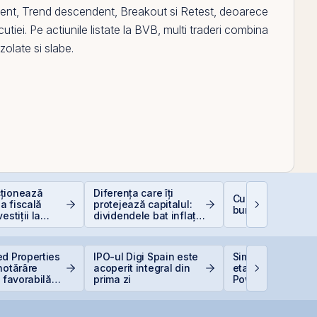
ent
,
Trend descendent
,
Breakout
si
Retest
, deoarece
utiei. Pe actiunile listate la
BVB
, multi traderi combina
zolate si slabe.
ționează
Diferența care îți
Cum deschizi cont
a fiscală
protejează capitalul:
bursă în 10 minut
estiții la
dividendele bat inflația
(+5% vs. −6%)
d Properties
IPO-ul Digi Spain este
Simtel Team ced
hotărâre
acoperit integral din
etapizat 14% din
ă favorabilă
prima zi
Power pentru 3,99
ne Peninsula
lei și își reduce
participația la 3