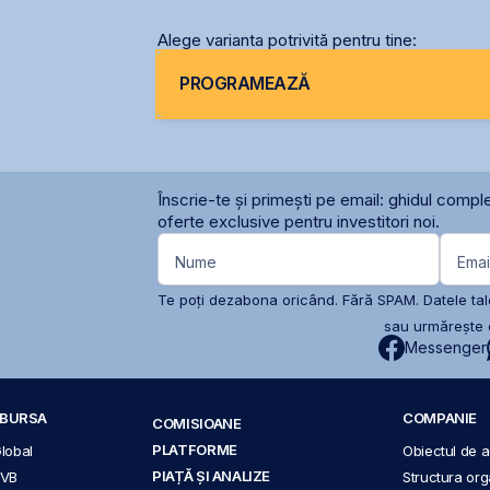
2027
Alege varianta potrivită pentru tine:
PROGRAMEAZĂ
Înscrie-te și primești pe email: ghidul comple
oferte exclusive pentru investitori noi.
Nume
Emai
Te poți dezabona oricând. Fără SPAM. Datele tale
sau urmărește c
Messenger
A BURSA
COMPANIE
COMISIOANE
PLATFORME
Global
Obiectul de ac
PIAȚĂ ȘI ANALIZE
BVB
Structura org