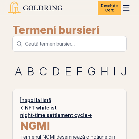
Deschide
Cont
Termeni bursieri
A
B
C
D
E
F
G
H
I
J
K
Înapoi la listă
←
NFT whitelist
night-time settlement cycle
→
NGMI
Termenul
NGMI
desemnează o noțiune din