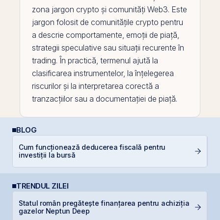
zona jargon crypto și comunități Web3. Este
jargon folosit de comunitățile crypto pentru
a descrie comportamente, emoții de piață,
strategii speculative sau situații recurente în
trading. În practică, termenul ajută la
clasificarea instrumentelor, la înțelegerea
riscurilor și la interpretarea corectă a
tranzacțiilor sau a documentației de piață.
BLOG
Cum funcționează deducerea fiscală pentru
P
investiții la bursă
N
TRENDUL ZILEI
Statul român pregătește finanțarea pentru achiziția
B
gazelor Neptun Deep
d