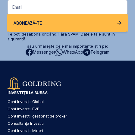
Email
ABONEAZĂ-TE
Te poți dezabona oricând. Fără SPAM. Datele tale sunt în
siguranță.
sau urmărește cele mai importante știri pe:
Messenger
WhatsApp
Telegram
INVESTIȚII LA BURSA
Cont Investiții Global
Cont Investiții BVB
Cont Investiții gestionat de broker
Consultanță Investiții
Cont Investiții Minori