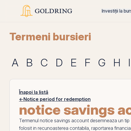
Investiții la bu
Termeni bursieri
A
B
C
D
E
F
G
H
I
Înapoi la listă
←
Notice period for redemption
notice savings a
Termenul
notice savings account
desemneaza un tip de
folosit in recunoasterea contabila, raportarea financ