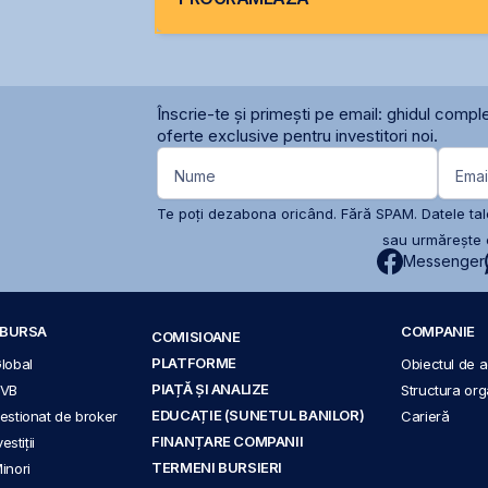
Înscrie-te și primești pe email: ghidul comple
oferte exclusive pentru investitori noi.
Nume
Emai
Te poți dezabona oricând. Fără SPAM. Datele tale
sau urmărește c
Messenger
A BURSA
COMPANIE
COMISIOANE
PLATFORME
Global
Obiectul de ac
PIAȚĂ ȘI ANALIZE
BVB
Structura org
EDUCAȚIE (SUNETUL BANILOR)
 gestionat de broker
Carieră
FINANȚARE COMPANII
stiții
TERMENI BURSIERI
Minori