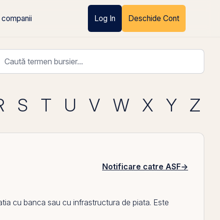
 companii
Log In
Deschide Cont
R
S
T
U
V
W
X
Y
Z
Notificare catre ASF
→
tia cu banca sau cu infrastructura de piata. Este