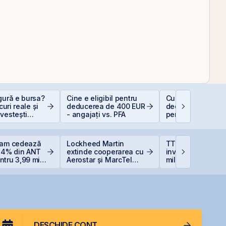
gură e bursa?
Cine e eligibil pentru
Cum funcționeaz
scuri reale și
deducerea de 400 EUR
deducerea fiscal
vestești
- angajați vs. PFA
pentru investiții l
t
bursă
eam cedează
Lockheed Martin
TTS finalizează
 14% din ANT
extinde cooperarea cu
investiția de 23
tru 3,99 mil.
Aerostar și MarcTel
milioane euro în
 reduce
pentru mentenanța
terminalul Canop
ția la 37%
radarelor AN/TPQ-53 în
Constanța
România
DESCHIDE CONT