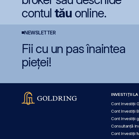
contul
tău
online.
NEWSLETTER
Fii cu un pas înaintea
pieței!
INVESTIȚII L
Cont Investiții 
Cont Investiții 
Cont Investiții
Consultanță Inve
Cont Investiții 