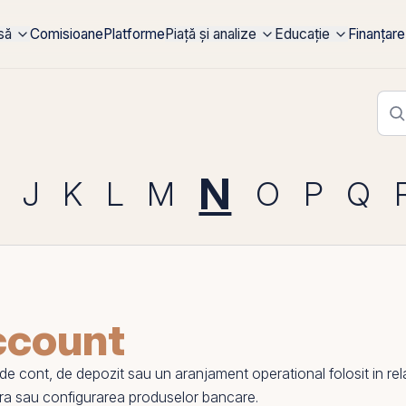
rsă
Comisioane
Platforme
Piață și analize
Educație
Finanțare
N
J
K
L
M
O
P
Q
ccount
 cont, de depozit sau un aranjament operational folosit in rela
iara sau configurarea produselor bancare.