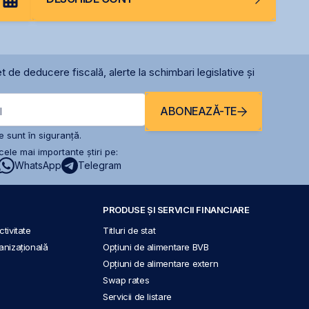
t de deducere fiscală, alerte la schimbari legislative și
ABONEAZĂ-TE
l
 sunt în siguranță.
ele mai importante știri pe:
WhatsApp
Telegram
PRODUSE ȘI SERVICII FINANCIARE
tivitate
Titluri de stat
anizațională
Opțiuni de alimentare BVB
Opțiuni de alimentare extern
Swap rates
Servicii de listare