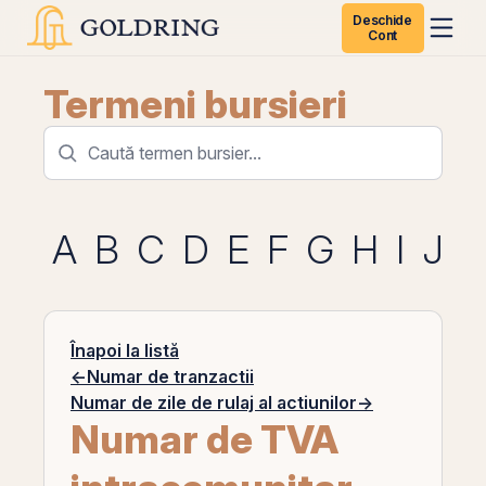
Deschide
Cont
Termeni bursieri
A
B
C
D
E
F
G
H
I
J
K
Înapoi la listă
←
Numar de tranzactii
Numar de zile de rulaj al actiunilor
→
Numar de TVA