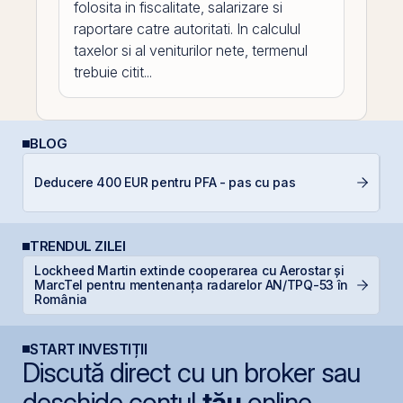
folosita in fiscalitate, salarizare si
raportare catre autoritati. In calculul
taxelor si al veniturilor nete, termenul
trebuie citit...
BLOG
C
Deducere 400 EUR pentru PFA - pas cu pas
co
TRENDUL ZILEI
Lockheed Martin extinde cooperarea cu Aerostar și
F
MarcTel pentru mentenanța radarelor AN/TPQ-53 în
p
România
START INVESTIȚII
Discută direct cu un broker sau
deschide contul
tău
online.