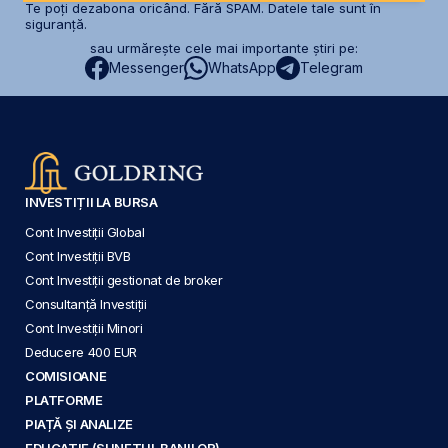
Te poți dezabona oricând. Fără SPAM. Datele tale sunt în
siguranță.
sau urmărește cele mai importante știri pe:
Messenger
WhatsApp
Telegram
INVESTIȚII LA BURSA
Cont Investiții Global
Cont Investiții BVB
Cont Investiții gestionat de broker
Consultanță Investiții
Cont Investiții Minori
Deducere 400 EUR
COMISIOANE
PLATFORME
PIAȚĂ ȘI ANALIZE
EDUCAȚIE (SUNETUL BANILOR)