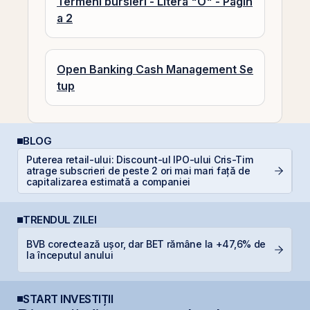
Termeni bursieri - Litera "O" - Pagin
a 2
Open Banking Cash Management Se
tup
BLOG
Puterea retail-ului: Discount-ul IPO-ului Cris-Tim
E
atrage subscrieri de peste 2 ori mai mari față de
pe
capitalizarea estimată a companiei
TRENDUL ZILEI
BVB corectează ușor, dar BET rămâne la +47,6% de
R
la începutul anului
p
START INVESTIȚII