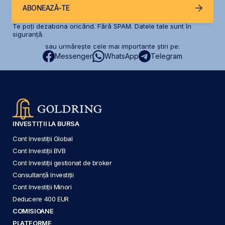
ABONEAZĂ-TE
Te poți dezabona oricând. Fără SPAM. Datele tale sunt în
siguranță.
sau urmărește cele mai importante știri pe:
Messenger
WhatsApp
Telegram
INVESTIȚII LA BURSA
Cont Investiții Global
Cont Investiții BVB
Cont Investiții gestionat de broker
Consultanță Investiții
Cont Investiții Minori
Deducere 400 EUR
COMISIOANE
PLATFORME