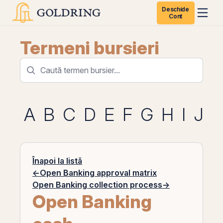
Deschide
Cont
Termeni bursieri
A
B
C
D
E
F
G
H
I
J
K
Înapoi la listă
←
Open Banking approval matrix
Open Banking collection process
→
Open Banking