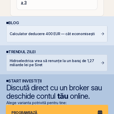
a 3
BLOG
D
Calculator deducere 400 EUR — cât economisești
Ar
TRENDUL ZILEI
Hidroelectrica vrea să renunțe la un baraj de 1,27
F
miliarde lei pe Siret
în
START INVESTIȚII
Discută direct cu un broker sau
deschide contul
tău
online.
Alege varianta potrivită pentru tine:
PROGRAMEAZĂ