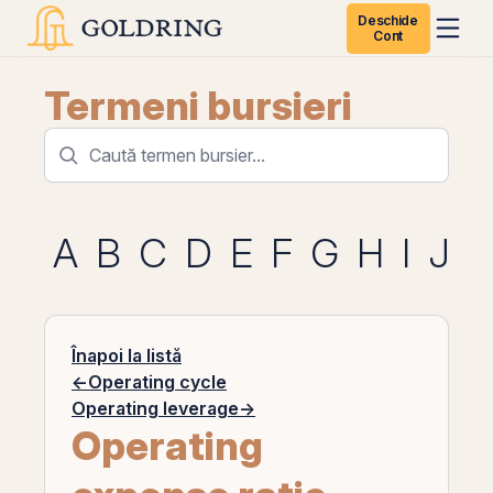
Deschide
Cont
Termeni bursieri
A
B
C
D
E
F
G
H
I
J
K
Înapoi la listă
←
Operating cycle
Operating leverage
→
Operating