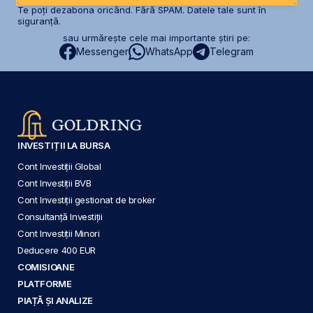
Te poți dezabona oricând. Fără SPAM. Datele tale sunt în
siguranță.
sau urmărește cele mai importante știri pe:
Messenger
WhatsApp
Telegram
INVESTIȚII LA BURSA
Cont Investiții Global
Cont Investiții BVB
Cont Investiții gestionat de broker
Consultanță Investiții
Cont Investiții Minori
Deducere 400 EUR
COMISIOANE
PLATFORME
PIAȚĂ ȘI ANALIZE