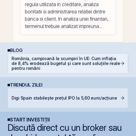
regula utilizata in creditare, analiza
bonitatii si administrarea relatiei dintre
banca si client. In analiza unei finantari,
termenul trebuie analizat impreuna...
BLOG
România, campioană la scumpiri în UE: Cum inflația
RE
de 8,4% erodează bugetul și care sunt soluțiile reale
di
pentru români
TRENDUL ZILEI
R
Digi Spain stabilește prețul IPO la 5,60 euro/acțiune
p
START INVESTIȚII
Discută direct cu un broker sau