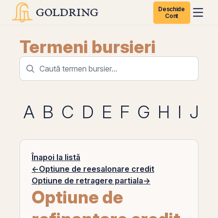
Deschide
Cont
Termeni bursieri
A
B
C
D
E
F
G
H
I
J
K
Înapoi la listă
←
Optiune de reesalonare credit
Optiune de retragere partiala
→
Optiune de