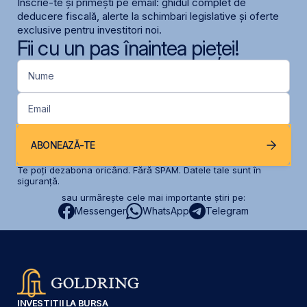
Înscrie-te și primești pe email: ghidul complet de
deducere fiscală, alerte la schimbari legislative și oferte
exclusive pentru investitori noi.
Fii cu un pas înaintea pieței!
Nume
Email
ABONEAZĂ-TE
Te poți dezabona oricând. Fără SPAM. Datele tale sunt în
siguranță.
sau urmărește cele mai importante știri pe:
Messenger
WhatsApp
Telegram
INVESTIȚII LA BURSA