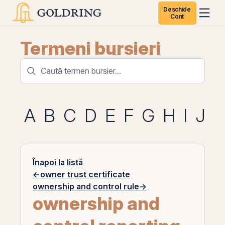
Deschide
Cont
Termeni bursieri
A
B
C
D
E
F
G
H
I
J
K
Înapoi la listă
←
owner trust certificate
ownership and control rule
→
ownership and