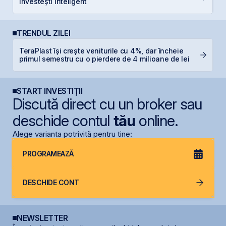
investești inteligent
l
TRENDUL ZILEI
TeraPlast își crește veniturile cu 4%, dar încheie
S
primul semestru cu o pierdere de 4 milioane de lei
pe
START INVESTIȚII
Discută direct cu un broker sau
deschide contul
tău
online.
Alege varianta potrivită pentru tine:
PROGRAMEAZĂ
DESCHIDE CONT
NEWSLETTER