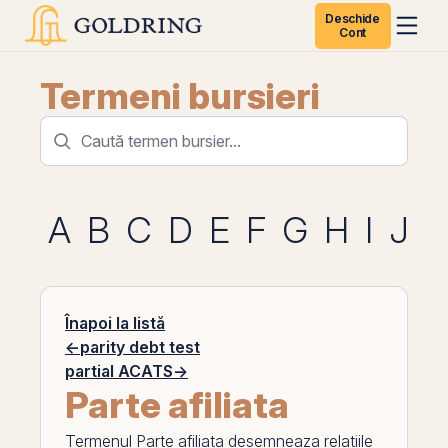
Deschide
Cont
Termeni bursieri
A
B
C
D
E
F
G
H
I
J
K
Înapoi la listă
←
parity debt test
partial ACATS
→
Parte afiliata
Termenul
Parte afiliata
desemneaza relatiile