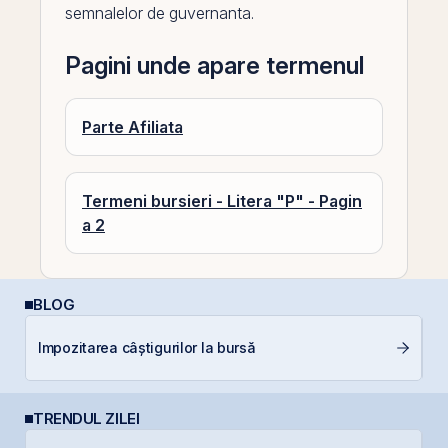
semnalelor de guvernanta.
Pagini unde apare termenul
Parte Afiliata
Termeni bursieri - Litera "P" - Pagin
a 2
BLOG
Câ
Impozitarea câștigurilor la bursă
in
TRENDUL ZILEI