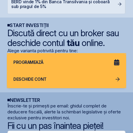
BERD vinde 1% din Banca Transilvania și coboară
O
sub pragul de 5%
f
START INVESTIȚII
Discută direct cu un broker sau
deschide contul
tău
online.
Alege varianta potrivită pentru tine:
PROGRAMEAZĂ
DESCHIDE CONT
NEWSLETTER
Înscrie-te și primești pe email: ghidul complet de
deducere fiscală, alerte la schimbari legislative și oferte
exclusive pentru investitori noi.
Fii cu un pas înaintea pieței!