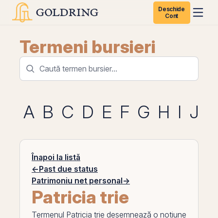
Deschide
Cont
Termeni bursieri
A
B
C
D
E
F
G
H
I
J
K
Înapoi la listă
←
Past due status
Patrimoniu net personal
→
Patricia trie
Termenul
Patricia trie
desemnează o noțiune