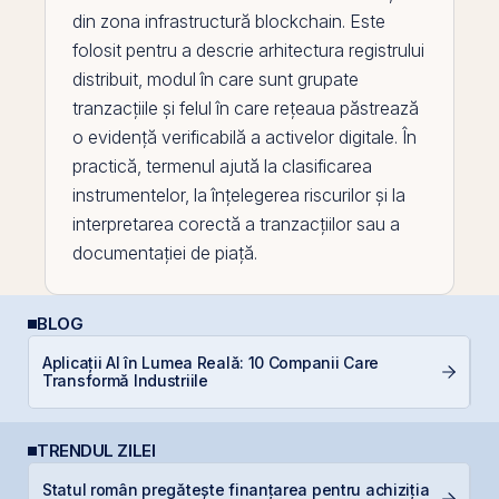
din zona infrastructură
blockchain
. Este
folosit pentru a descrie arhitectura registrului
distribuit, modul în care sunt grupate
tranzacțiile și felul în care rețeaua păstrează
o evidență verificabilă a activelor digitale. În
practică, termenul ajută la clasificarea
instrumentelor, la înțelegerea riscurilor și la
interpretarea corectă a tranzacțiilor sau a
documentației de piață.
BLOG
Aplicații AI în Lumea Reală: 10 Companii Care
I
Transformă Industriile
TRENDUL ZILEI
Statul român pregătește finanțarea pentru achiziția
B