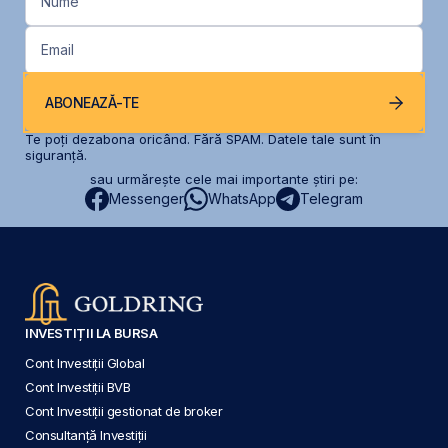
Nume
Email
ABONEAZĂ-TE
Te poți dezabona oricând. Fără SPAM. Datele tale sunt în
siguranță.
sau urmărește cele mai importante știri pe:
Messenger
WhatsApp
Telegram
INVESTIȚII LA BURSA
Cont Investiții Global
Cont Investiții BVB
Cont Investiții gestionat de broker
Consultanță Investiții