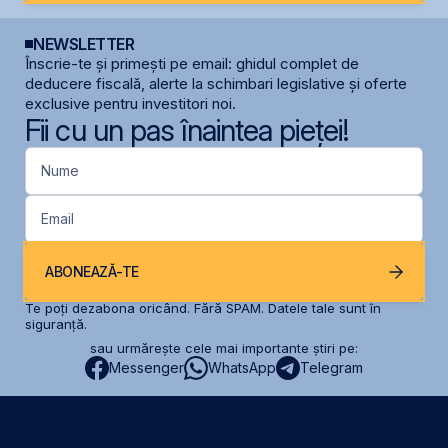
NEWSLETTER
Înscrie-te și primești pe email: ghidul complet de
deducere fiscală, alerte la schimbari legislative și oferte
exclusive pentru investitori noi.
Fii cu un pas înaintea pieței!
Nume
Email
ABONEAZĂ-TE
Te poți dezabona oricând. Fără SPAM. Datele tale sunt în
siguranță.
sau urmărește cele mai importante știri pe:
Messenger
WhatsApp
Telegram