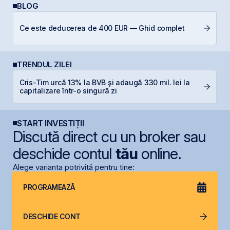
BLOG
Câ
Ce este deducerea de 400 EUR — Ghid complet
in
TRENDUL ZILEI
Cris-Tim urcă 13% la BVB și adaugă 330 mil. lei la
O
capitalizare într-o singură zi
f
START INVESTIȚII
Discută direct cu un broker sau
deschide contul
tău
online.
Alege varianta potrivită pentru tine:
PROGRAMEAZĂ
DESCHIDE CONT