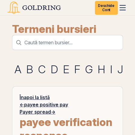
Deschide
Cont
Termeni bursieri
A
B
C
D
E
F
G
H
I
J
K
Înapoi la listă
←
payee positive pay
Payer spread
→
payee verification