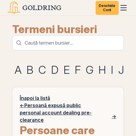
Deschide
Cont
Termeni bursieri
A
B
C
D
E
F
G
H
I
J
K
Înapoi la listă
←
Persoană expusă public
personal account dealing pre-
→
clearance
Persoane care