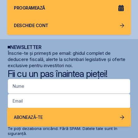
PROGRAMEAZĂ
DESCHIDE CONT
NEWSLETTER
Înscrie-te și primești pe email: ghidul complet de
deducere fiscală, alerte la schimbari legislative și oferte
exclusive pentru investitori noi.
Fii cu un pas înaintea pieței!
Nume
Email
ABONEAZĂ-TE
Te poți dezabona oricând. Fără SPAM. Datele tale sunt în
siguranță.