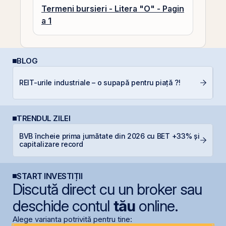
Termeni bursieri - Litera "O" - Pagin
a 1
BLOG
P
REIT-urile industriale – o supapă pentru piață ?!
a
s
TRENDUL ZILEI
BVB încheie prima jumătate din 2026 cu BET +33% și
R
capitalizare record
p
START INVESTIȚII
Discută direct cu un broker sau
deschide contul
tău
online.
Alege varianta potrivită pentru tine: