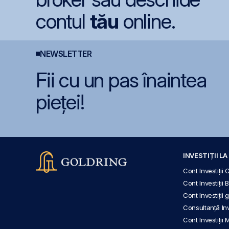
contul
tău
online.
NEWSLETTER
Fii cu un pas înaintea
pieței!
INVESTIȚII L
Cont Investiții 
Cont Investiții 
Cont Investiții
Consultanță Inve
Cont Investiții 