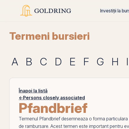
Investiții la bu
Termeni bursieri
A
B
C
D
E
F
G
H
I
Înapoi la listă
←
Persons closely associated
Pfandbrief
Termenul
Pfandbrief
desemneaza o forma particulara de
de rambursare. Acest termen este important pentru ev