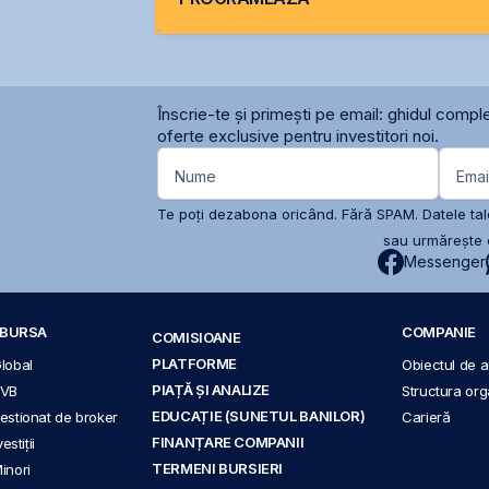
Înscrie-te și primești pe email: ghidul comple
oferte exclusive pentru investitori noi.
Nume
Emai
Te poți dezabona oricând. Fără SPAM. Datele tale
sau urmărește c
Messenger
A BURSA
COMPANIE
COMISIOANE
PLATFORME
Global
Obiectul de ac
PIAȚĂ ȘI ANALIZE
BVB
Structura org
EDUCAȚIE (SUNETUL BANILOR)
 gestionat de broker
Carieră
FINANȚARE COMPANII
stiții
TERMENI BURSIERI
Minori