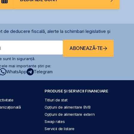
t de deducere fiscală, alerte la schimbari legislative și
ABONEAZĂ-TE
l
 sunt în siguranță.
ele mai importante știri pe:
WhatsApp
Telegram
PRODUSE ȘI SERVICII FINANCIARE
tivitate
Titluri de stat
anizațională
Opțiuni de alimentare BVB
Opțiuni de alimentare extern
Swap rates
Servicii de listare