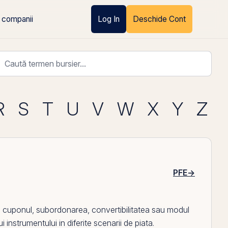
 companii
Log In
Deschide Cont
R
S
T
U
V
W
X
Y
Z
PFE
→
d
cuponul
, subordonarea, convertibilitatea sau modul
instrumentului in diferite scenarii de piata.