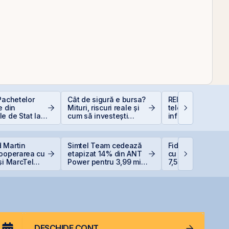
Pachetelor
Cât de sigură e bursa?
REIT-urile de
e din
Mituri, riscuri reale și
telecomunicații - 
e de Stat la
cum să investești
infrastructurii dig
uție pentru
inteligent
 Bugetar?
 Martin
Simtel Team cedează
Fidelis revine în i
cooperarea cu
etapizat 14% din ANT
cu dobânzi de pâ
și MarcTel
Power pentru 3,99 mil.
7,55% pentru lei ș
entenanța
lei și își reduce
6,20% pentru eur
r AN/TPQ-53 în
participația la 37%
DESCHIDE CONT