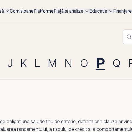
rsă
Comisioane
Platforme
Piață și analize
Educație
Finanțare
P
J
K
L
M
N
O
Q
 obligatiune sau de titlu de datorie, definita
prin
clauze privin
aluarea randamentului, a riscului de
credit
si a comportamentului 