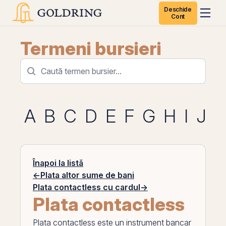
Deschide
Cont
Termeni bursieri
A
B
C
D
E
F
G
H
I
J
K
Înapoi la listă
←
Plata altor sume de bani
Plata contactless cu cardul
→
Plata contactless
Plata contactless
este un instrument bancar