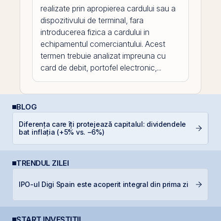
realizate prin apropierea cardului sau a
dispozitivului de terminal, fara
introducerea fizica a cardului in
echipamentul comerciantului. Acest
termen trebuie analizat impreuna cu
card de debit, portofel electronic,...
BLOG
P
Diferența care îți protejează capitalul: dividendele
a
bat inflația (+5% vs. −6%)
s
TRENDUL ZILEI
H
IPO-ul Digi Spain este acoperit integral din prima zi
mi
START INVESTIȚII