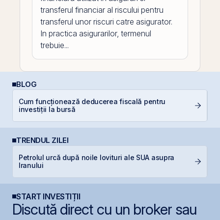
transferul financiar al riscului pentru
transferul unor riscuri catre asigurator.
In practica asigurarilor, termenul
trebuie...
BLOG
Cum funcționează deducerea fiscală pentru
Câ
investiții la bursă
in
TRENDUL ZILEI
L
Petrolul urcă după noile lovituri ale SUA asupra
M
Iranului
R
START INVESTIȚII
Discută direct cu un broker sau