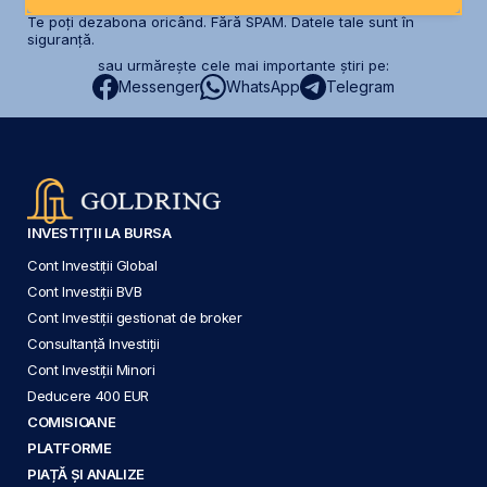
Te poți dezabona oricând. Fără SPAM. Datele tale sunt în
siguranță.
sau urmărește cele mai importante știri pe:
Messenger
WhatsApp
Telegram
INVESTIȚII LA BURSA
Cont Investiții Global
Cont Investiții BVB
Cont Investiții gestionat de broker
Consultanță Investiții
Cont Investiții Minori
Deducere 400 EUR
COMISIOANE
PLATFORME
PIAȚĂ ȘI ANALIZE