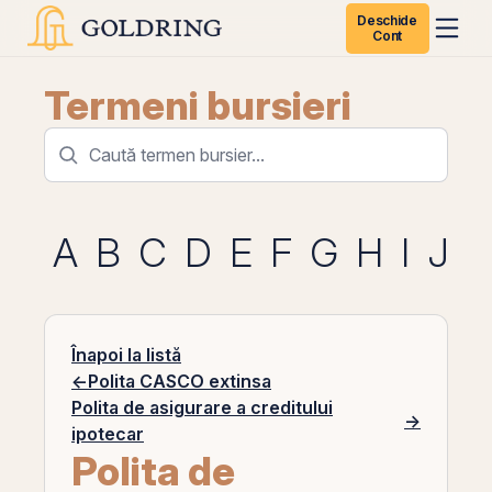
Deschide
Cont
Termeni bursieri
A
B
C
D
E
F
G
H
I
J
K
Înapoi la listă
←
Polita CASCO extinsa
Polita de asigurare a creditului
→
ipotecar
Polita de