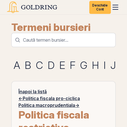
Deschide
Cont
Termeni bursieri
A
B
C
D
E
F
G
H
I
J
K
Înapoi la listă
←
Politica fiscala pro-ciclica
Politica macroprudentiala
→
Politica fiscala