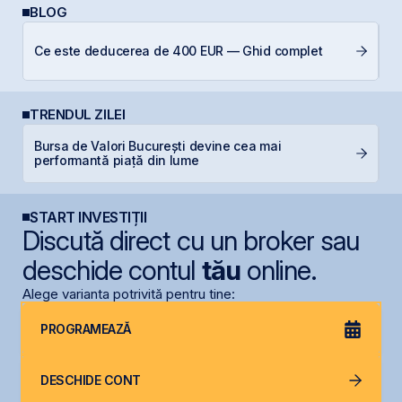
BLOG
RE
Ce este deducerea de 400 EUR — Ghid complet
p
TRENDUL ZILEI
Bursa de Valori București devine cea mai
B
performantă piață din lume
s
START INVESTIȚII
Discută direct cu un broker sau
deschide contul
tău
online.
Alege varianta potrivită pentru tine:
PROGRAMEAZĂ
DESCHIDE CONT