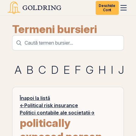
Deschide
Cont
Termeni bursieri
A
B
C
D
E
F
G
H
I
J
K
Înapoi la listă
←
Political risk insurance
Politici contabile ale societatii
→
politically