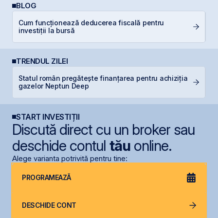
BLOG
Cum funcționează deducerea fiscală pentru
In
investiții la bursă
TRENDUL ZILEI
Statul român pregătește finanțarea pentru achiziția
S
gazelor Neptun Deep
de
START INVESTIȚII
Discută direct cu un broker sau
deschide contul
tău
online.
Alege varianta potrivită pentru tine:
PROGRAMEAZĂ
DESCHIDE CONT