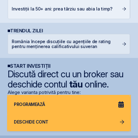
Di
Investiții la 50+ ani: prea târziu sau abia la timp?
co
TRENDUL ZILEI
România începe discuțiile cu agențiile de rating
G
pentru menținerea calificativului suveran
START INVESTIȚII
Discută direct cu un broker sau
deschide contul
tău
online.
Alege varianta potrivită pentru tine:
PROGRAMEAZĂ
DESCHIDE CONT