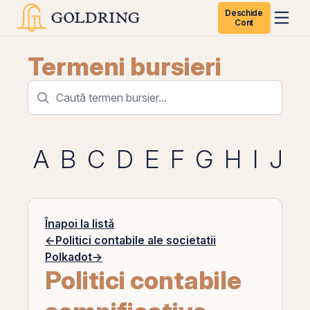
Deschide
Cont
Termeni bursieri
A
B
C
D
E
F
G
H
I
J
K
Înapoi la listă
←
Politici contabile ale societatii
Polkadot
→
Politici contabile