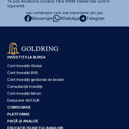
Te poți dezabona oricând. Fără SPAM. Datele tale sunt în
siguranță.
sau urmărește cele mai importante știri pe:
Messenger
WhatsApp
Telegram
INVESTIȚII LA BURSA
Cont Investiții Global
Cont Investiții BVB
Cont Investiții gestionat de broker
Consultanță Investiții
Cont Investiții Minori
Deducere 400 EUR
COMISIOANE
PLATFORME
PIAȚĂ ȘI ANALIZE
EDUCAȚIE (SUNETUL BANILOR)