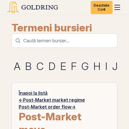
Deschide
Cont
Termeni bursieri
A
B
C
D
E
F
G
H
I
J
K
Înapoi la listă
←
Post-Market market regime
Post-Market order flow
→
Post-Market