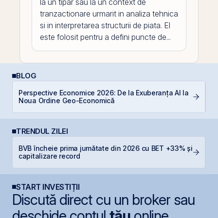
la un tipar sau la un context de
tranzactionare urmarit in analiza tehnica
si in interpretarea structurii de piata. El
este folosit pentru a defini puncte de...
BLOG
Perspective Economice 2026: De la Exuberanța AI la
RE
Noua Ordine Geo-Economică
di
TRENDUL ZILEI
BVB încheie prima jumătate din 2026 cu BET +33% și
B
capitalizare record
a
START INVESTIȚII
Discută direct cu un broker sau
deschide contul
tău
online.