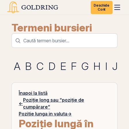
Deschide
Cont
Termeni bursieri
A
B
C
D
E
F
G
H
I
J
K
Înapoi la listă
Poziție long sau ”poziție de
←
cumpărare”
Pozitie lunga in valuta
→
Poziție lungă în