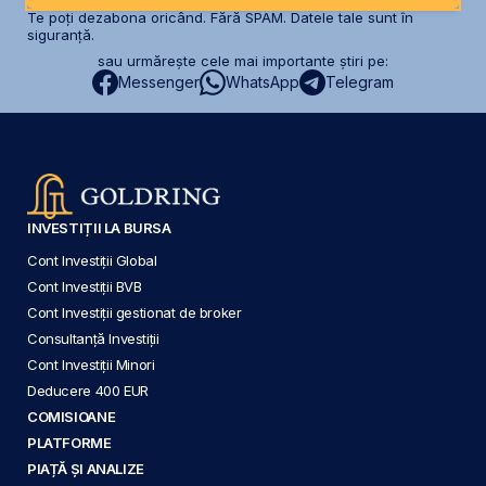
Te poți dezabona oricând. Fără SPAM. Datele tale sunt în
siguranță.
sau urmărește cele mai importante știri pe:
Messenger
WhatsApp
Telegram
INVESTIȚII LA BURSA
Cont Investiții Global
Cont Investiții BVB
Cont Investiții gestionat de broker
Consultanță Investiții
Cont Investiții Minori
Deducere 400 EUR
COMISIOANE
PLATFORME
PIAȚĂ ȘI ANALIZE