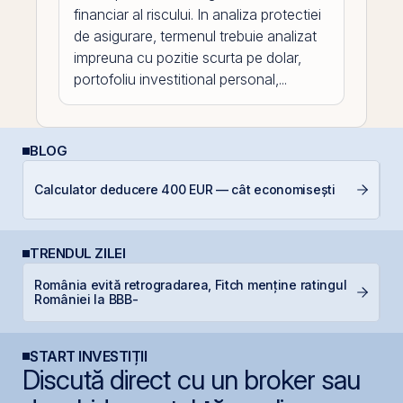
financiar al riscului. In analiza protectiei
de asigurare, termenul trebuie analizat
impreuna cu pozitie scurta pe dolar,
portofoliu investitional personal,...
BLOG
Calculator deducere 400 EUR — cât economisești
In
TRENDUL ZILEI
România evită retrogradarea, Fitch menține ratingul
T
României la BBB-
t
START INVESTIȚII
Discută direct cu un broker sau