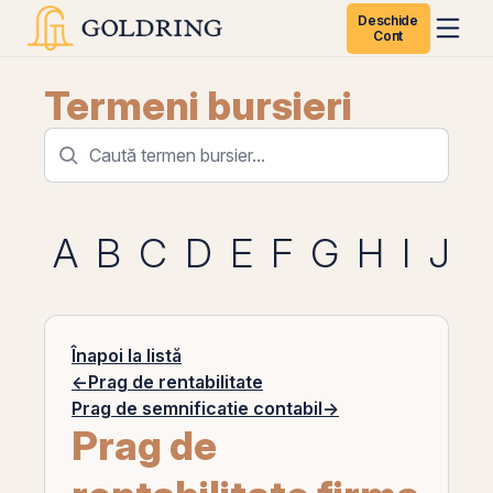
Deschide
Cont
Termeni bursieri
A
B
C
D
E
F
G
H
I
J
K
Înapoi la listă
←
Prag de rentabilitate
Prag de semnificatie contabil
→
Prag de