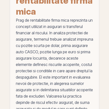
rentabilitate firma
mica
Prag de rentabilitate firma mica
reprezinta un
concept utilizat in asigurari si transferul
financiar al riscului. In analiza protectiei de
asigurare, termenul trebuie analizat impreuna
cu
pozitie scurta pe dolar
,
prima asigurare
auto CASCO
,
pozitie lunga pe euro
si
prima
asigurare locuinta
, deoarece aceste
elemente definesc riscurile acoperite, costul
protectiei si conditiile in care apare dreptul la
despagubire.
El
este important in evaluarea
nevoii de protectie, in alegerea sumelor
asigurate si in delimitarea situatiilor acoperite
fata de excluderi. Valoarea lui practica
depinde de riscul efectiv asigurat, de
suma
asigurata
si de modul in care sunt definite