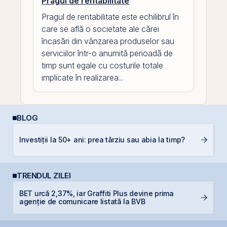
Pragul de rentabilitate
Pragul de rentabilitate este echilibrul în
care se află o societate ale cărei
încasări din vânzarea produselor sau
serviciilor într-o anumită perioadă de
timp sunt egale cu costurile totale
implicate în realizarea...
BLOG
R
Investiții la 50+ ani: prea târziu sau abia la timp?
d
p
TRENDUL ZILEI
BET urcă 2,37%, iar Graffiti Plus devine prima
B
agenție de comunicare listată la BVB
B