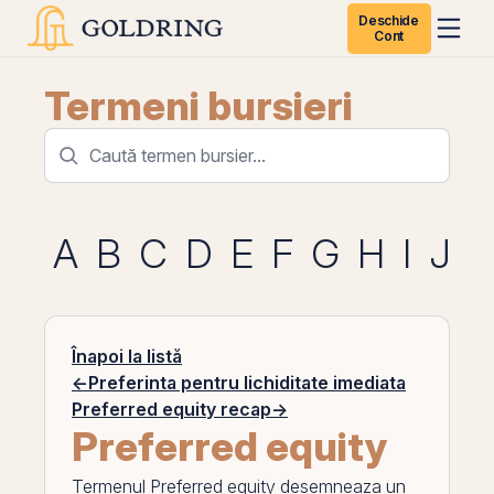
Deschide
Cont
Termeni bursieri
A
B
C
D
E
F
G
H
I
J
K
Înapoi la listă
←
Preferinta pentru lichiditate imediata
Preferred equity recap
→
Preferred equity
Termenul
Preferred equity
desemneaza un