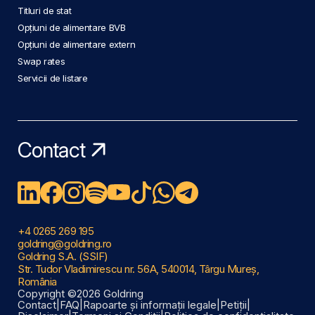
Titluri de stat
Opțiuni de alimentare BVB
Opțiuni de alimentare extern
Swap rates
Servicii de listare
Contact
+4 0265 269 195
goldring@goldring.ro
Goldring S.A. (SSIF)
Str. Tudor Vladimirescu nr. 56A, 540014, Târgu Mureș,
România
Copyright ©2026 Goldring
Contact
|
FAQ
|
Rapoarte și informații legale
|
Petiții
|