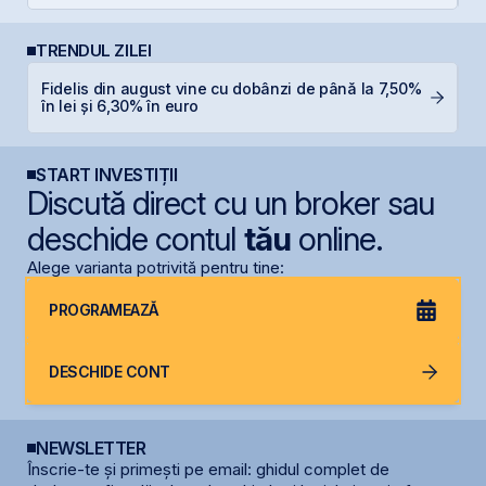
TRENDUL ZILEI
Fidelis din august vine cu dobânzi de până la 7,50%
P
în lei și 6,30% în euro
d
START INVESTIȚII
Discută direct cu un broker sau
deschide contul
tău
online.
Alege varianta potrivită pentru tine:
PROGRAMEAZĂ
DESCHIDE CONT
NEWSLETTER
Înscrie-te și primești pe email: ghidul complet de