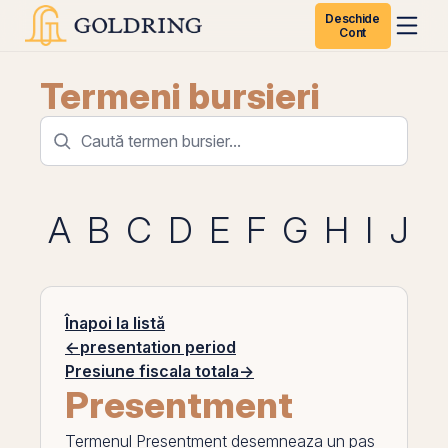
Deschide
Cont
Termeni bursieri
A
B
C
D
E
F
G
H
I
J
K
Înapoi la listă
←
presentation period
Presiune fiscala totala
→
Presentment
Termenul
Presentment
desemneaza un pas