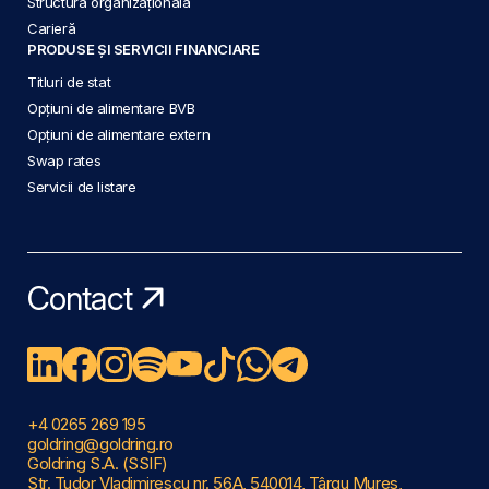
Structura organizațională
Carieră
PRODUSE ȘI SERVICII FINANCIARE
Titluri de stat
Opțiuni de alimentare BVB
Opțiuni de alimentare extern
Swap rates
Servicii de listare
Contact
+4 0265 269 195
goldring@goldring.ro
Goldring S.A. (SSIF)
Str. Tudor Vladimirescu nr. 56A, 540014, Târgu Mureș,