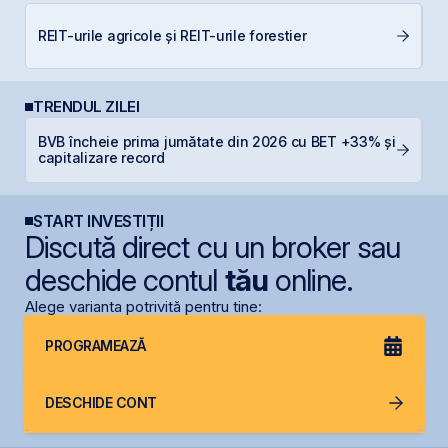
RE
REIT-urile agricole și REIT-urile forestier
p
TRENDUL ZILEI
BVB încheie prima jumătate din 2026 cu BET +33% și
H
capitalizare record
mi
START INVESTIȚII
Discută direct cu un broker sau
deschide contul
tău
online.
Alege varianta potrivită pentru tine:
PROGRAMEAZĂ
DESCHIDE CONT