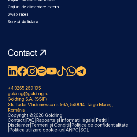
Opțiuni de alimentare extern
Swap rates
Servicii de listare
Contact
+4 0265 269 195
goldring@goldring.ro
Goldring S.A. (SSIF)
Str. Tudor Vladimirescu nr. 56A, 540014, Târgu Mureș,
România
Copyright ©2026 Goldring
Contact
|
FAQ
|
Rapoarte și informații legale
|
Petiții
|
Disclaimer
|
Termeni și Condiții
|
Politica de confidențialitate
|
Politica utilizare cookie-uri
|
ANPC
|
SOL