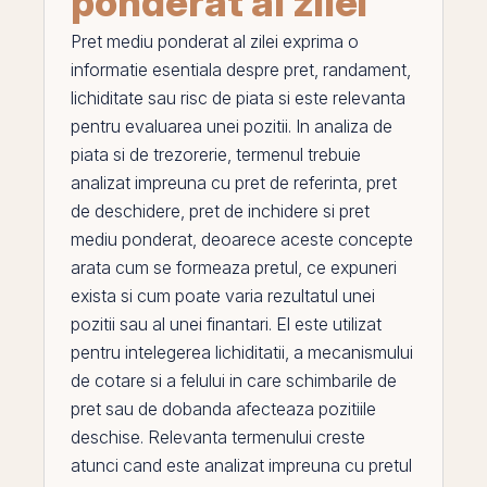
ponderat al zilei
Pret mediu ponderat al zilei
exprima o
informatie esentiala despre pret, randament,
lichiditate sau
risc de piata
si este relevanta
pentru evaluarea unei pozitii. In analiza de
piata si de trezorerie, termenul trebuie
analizat impreuna cu
pret de referinta
,
pret
de deschidere
,
pret de inchidere
si
pret
mediu ponderat
, deoarece aceste concepte
arata cum se formeaza pretul, ce expuneri
exista si cum poate varia rezultatul unei
pozitii sau al unei finantari.
El
este utilizat
pentru intelegerea lichiditatii, a mecanismului
de cotare si a felului in care schimbarile de
pret sau de
dobanda
afecteaza pozitiile
deschise. Relevanta termenului creste
atunci cand este analizat impreuna cu pretul