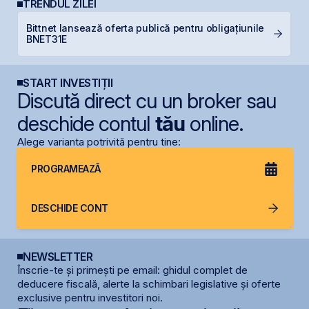
TRENDUL ZILEI
Bittnet lansează oferta publică pentru obligațiunile
B
BNET31E
a
START INVESTIȚII
Discută direct cu un broker sau
deschide contul
tău
online.
Alege varianta potrivită pentru tine:
PROGRAMEAZĂ
DESCHIDE CONT
NEWSLETTER
Înscrie-te și primești pe email: ghidul complet de
deducere fiscală, alerte la schimbari legislative și oferte
exclusive pentru investitori noi.