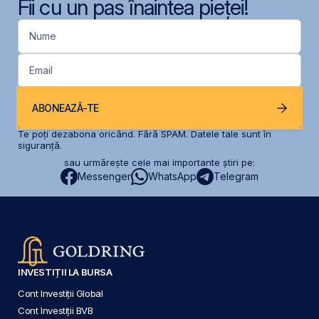
Fii cu un pas înaintea pieței!
Nume
Email
ABONEAZĂ-TE
Te poți dezabona oricând. Fără SPAM. Datele tale sunt în
siguranță.
sau urmărește cele mai importante știri pe:
Messenger
WhatsApp
Telegram
INVESTIȚII LA BURSA
Cont Investiții Global
Cont Investiții BVB