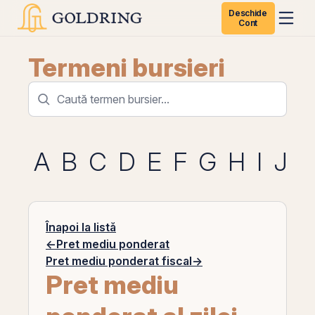
Deschide
Cont
Termeni bursieri
A
B
C
D
E
F
G
H
I
J
K
Înapoi la listă
←
Pret mediu ponderat
Pret mediu ponderat fiscal
→
Pret mediu