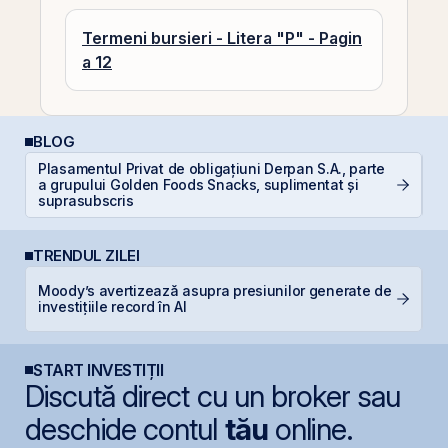
Termeni bursieri - Litera "P" - Pagin
a 12
BLOG
Plasamentul Privat de obligațiuni Derpan S.A., parte
a grupului Golden Foods Snacks, suplimentat și
In
suprasubscris
TRENDUL ZILEI
Moody’s avertizează asupra presiunilor generate de
C
investițiile record în AI
ca
START INVESTIȚII
Discută direct cu un broker sau
deschide contul
tău
online.