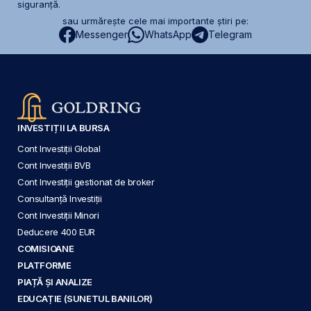
siguranță.
sau urmărește cele mai importante știri pe:
Messenger
WhatsApp
Telegram
INVESTIȚII LA BURSA
Cont Investiții Global
Cont Investiții BVB
Cont Investiții gestionat de broker
Consultanță Investiții
Cont Investiții Minori
Deducere 400 EUR
COMISIOANE
PLATFORME
PIAȚĂ ȘI ANALIZE
EDUCAȚIE (SUNETUL BANILOR)