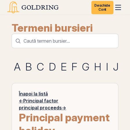
Deschide
Cont
Termeni bursieri
A
B
C
D
E
F
G
H
I
J
K
Înapoi la listă
←
Principal factor
principal proceeds
→
Principal payment