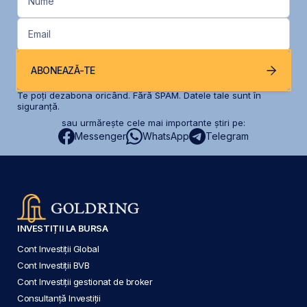
Nume
Email
ABONEAZĂ-TE
Te poți dezabona oricând. Fără SPAM. Datele tale sunt în
siguranță.
sau urmărește cele mai importante știri pe:
Messenger
WhatsApp
Telegram
INVESTIȚII LA BURSA
Cont Investiții Global
Cont Investiții BVB
Cont Investiții gestionat de broker
Consultanță Investiții