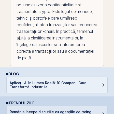
noțiune din zona confidențialitate și
trasabilitate crypto. Este legat de monede,
tehnici și portofele care urmăresc
confidențialitatea tranzacțiilor sau reducerea
trasabilității on-
chain
. În practică, termenul
ajută la clasificarea instrumentelor, la
înțelegerea riscurilor și la interpretarea
corectă a tranzacțiilor sau a documentației
de piață.
BLOG
Aplicații AI în Lumea Reală: 10 Companii Care
De
Transformă Industriile
di
TRENDUL ZILEI
România începe discuțiile cu agențiile de rating
D