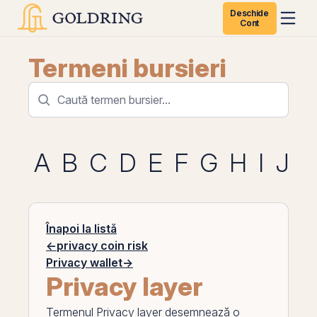
Deschide
Cont
Termeni bursieri
A
B
C
D
E
F
G
H
I
J
K
Înapoi la listă
←
privacy coin risk
Privacy wallet
→
Privacy layer
Termenul
Privacy layer
desemnează o