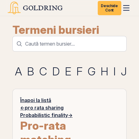
Deschide
Cont
Termeni bursieri
A
B
C
D
E
F
G
H
I
J
K
Înapoi la listă
←
pro rata sharing
Probabilistic finality
→
Pro-rata