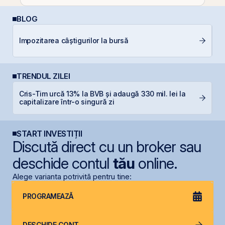
BLOG
C
Impozitarea câștigurilor la bursă
co
TRENDUL ZILEI
Cris-Tim urcă 13% la BVB și adaugă 330 mil. lei la
B
capitalizare într-o singură zi
s
START INVESTIȚII
Discută direct cu un broker sau
deschide contul
tău
online.
Alege varianta potrivită pentru tine:
PROGRAMEAZĂ
DESCHIDE CONT