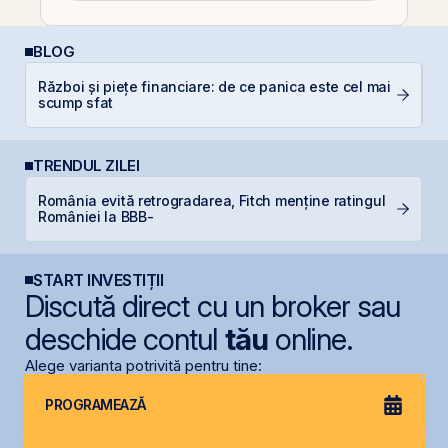
BLOG
Război și piețe financiare: de ce panica este cel mai
C
scump sfat
TRENDUL ZILEI
România evită retrogradarea, Fitch menține ratingul
M
României la BBB-
in
START INVESTIȚII
Discută direct cu un broker sau
deschide contul
tău
online.
Alege varianta potrivită pentru tine:
PROGRAMEAZĂ