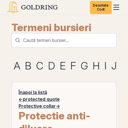
Deschide
Cont
Termeni bursieri
A
B
C
D
E
F
G
H
I
J
K
Înapoi la listă
←
protected quote
Protective collar
→
Protectie anti-