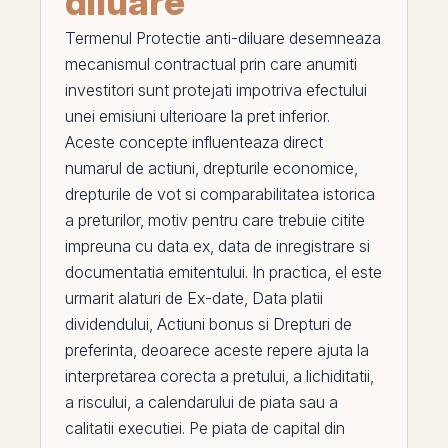
diluare
Termenul
Protectie anti-diluare
desemneaza
mecanismul contractual
prin
care anumiti
investitori sunt protejati impotriva efectului
unei emisiuni ulterioare la pret inferior.
Aceste concepte influenteaza direct
numarul de
actiuni
, drepturile economice,
drepturile de vot si comparabilitatea istorica
a preturilor, motiv pentru care trebuie citite
impreuna cu data ex,
data de inregistrare
si
documentatia emitentului. In practica,
el
este
urmarit alaturi de
Ex-date
,
Data platii
dividendului
,
Actiuni bonus
si
Drepturi de
preferinta
, deoarece aceste repere ajuta la
interpretarea corecta a pretului, a lichiditatii,
a riscului, a calendarului de piata sau a
calitatii executiei.
Pe
piata de capital din