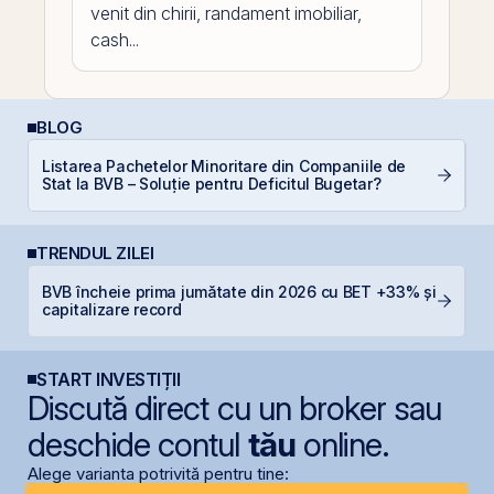
venit din chirii, randament imobiliar,
cash...
BLOG
Listarea Pachetelor Minoritare din Companiile de
C
Stat la BVB – Soluție pentru Deficitul Bugetar?
TRENDUL ZILEI
BVB încheie prima jumătate din 2026 cu BET +33% și
B
capitalizare record
s
START INVESTIȚII
Discută direct cu un broker sau
deschide contul
tău
online.
Alege varianta potrivită pentru tine: