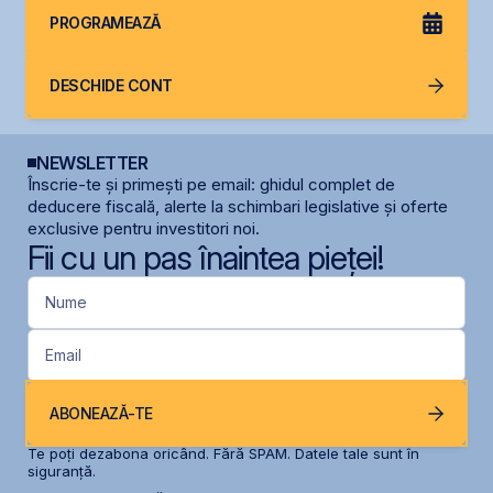
PROGRAMEAZĂ
DESCHIDE CONT
NEWSLETTER
Înscrie-te și primești pe email: ghidul complet de
deducere fiscală, alerte la schimbari legislative și oferte
exclusive pentru investitori noi.
Fii cu un pas înaintea pieței!
Nume
Email
ABONEAZĂ-TE
Te poți dezabona oricând. Fără SPAM. Datele tale sunt în
siguranță.