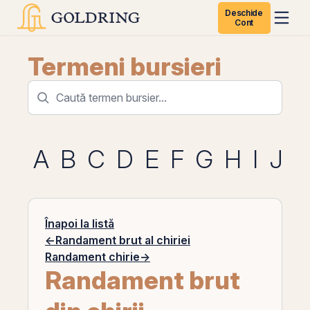
Deschide
Cont
Termeni bursieri
A
B
C
D
E
F
G
H
I
J
K
Înapoi la listă
←
Randament brut al chiriei
Randament chirie
→
Randament brut