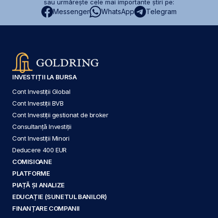
sau urmărește cele mai importante știri pe:
Messenger
WhatsApp
Telegram
INVESTIȚII LA BURSA
Cont Investiții Global
Cont Investiții BVB
Cont Investiții gestionat de broker
Consultanță Investiții
Cont Investiții Minori
Deducere 400 EUR
COMISIOANE
PLATFORME
PIAȚĂ ȘI ANALIZE
EDUCAȚIE (SUNETUL BANILOR)
FINANȚARE COMPANII