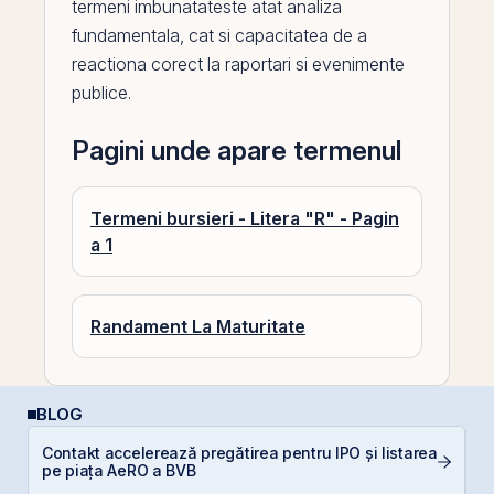
termeni imbunatateste atat
analiza
fundamentala
, cat si capacitatea de a
reactiona corect la raportari si evenimente
publice.
Pagini unde apare termenul
Termeni bursieri - Litera "R" - Pagin
a 1
Randament La Maturitate
BLOG
R
Contakt accelerează pregătirea pentru IPO și listarea
d
pe piața AeRO a BVB
p