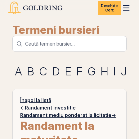
Deschide
Cont
Termeni bursieri
A
B
C
D
E
F
G
H
I
J
K
Înapoi la listă
←
Randament investitie
Randament mediu ponderat la licitatie
→
Randament la