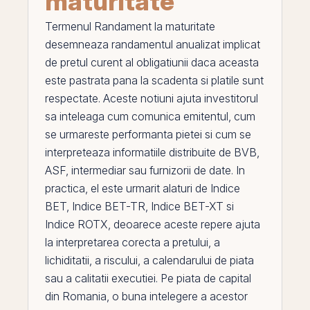
maturitate
Termenul
Randament la maturitate
desemneaza
randamentul
anualizat implicat
de pretul curent al obligatiunii daca aceasta
este pastrata pana la scadenta si platile sunt
respectate. Aceste notiuni ajuta investitorul
sa inteleaga cum comunica emitentul, cum
se urmareste performanta pietei si cum se
interpreteaza informatiile distribuite de
BVB
,
ASF, intermediar sau furnizorii de date. In
practica,
el
este urmarit alaturi de
Indice
BET
,
Indice BET-TR
,
Indice BET-XT
si
Indice ROTX
, deoarece aceste repere ajuta
la interpretarea corecta a pretului, a
lichiditatii, a riscului, a calendarului de piata
sau a calitatii executiei.
Pe
piata de capital
din
Romania
, o buna intelegere a acestor