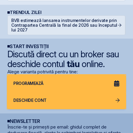
TRENDUL ZILEI
BVB estimează lansarea instrumentelor derivate prin
S
Contrapartea Centrală la final de 2026 sau începutul
de
lui 2027
START INVESTIȚII
Discută direct cu un broker sau
deschide contul
tău
online.
Alege varianta potrivită pentru tine:
PROGRAMEAZĂ
DESCHIDE CONT
NEWSLETTER
Înscrie-te și primești pe email: ghidul complet de
deducere fiscală, alerte la schimbari legislative și oferte