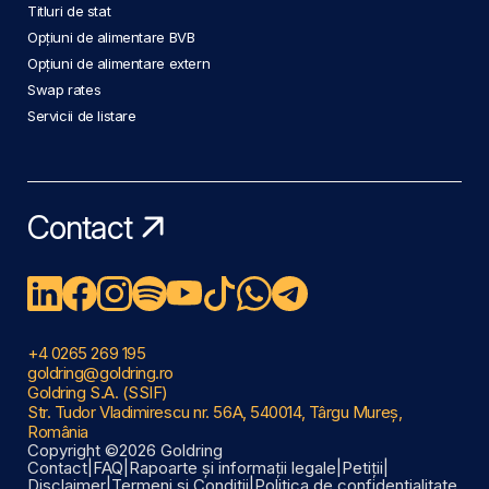
Titluri de stat
Opțiuni de alimentare BVB
Opțiuni de alimentare extern
Swap rates
Servicii de listare
Contact
+4 0265 269 195
goldring@goldring.ro
Goldring S.A. (SSIF)
Str. Tudor Vladimirescu nr. 56A, 540014, Târgu Mureș,
România
Copyright ©2026 Goldring
Contact
|
FAQ
|
Rapoarte și informații legale
|
Petiții
|
Disclaimer
|
Termeni și Condiții
|
Politica de confidențialitate