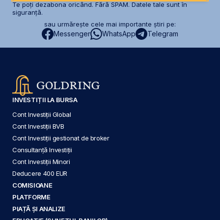
Te poți dezabona oricând. Fără SPAM. Datele tale sunt în
siguranță.
sau urmărește cele mai importante știri pe:
Messenger
WhatsApp
Telegram
INVESTIȚII LA BURSA
Cont Investiții Global
Cont Investiții BVB
Cont Investiții gestionat de broker
Consultanță Investiții
Cont Investiții Minori
Deducere 400 EUR
COMISIOANE
PLATFORME
PIAȚĂ ȘI ANALIZE