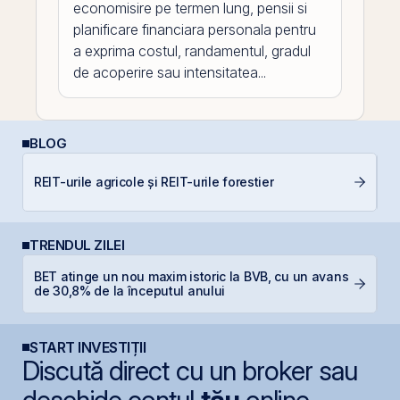
economisire pe termen lung, pensii si
planificare financiara personala pentru
a exprima costul, randamentul, gradul
de acoperire sau intensitatea...
BLOG
REIT-urile agricole și REIT-urile forestier
C
TRENDUL ZILEI
BET atinge un nou maxim istoric la BVB, cu un avans
O
de 30,8% de la începutul anului
f
START INVESTIȚII
Discută direct cu un broker sau