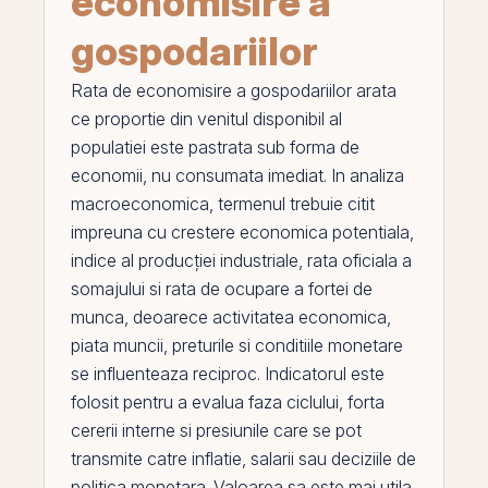
economisire a
gospodariilor
Rata de economisire a gospodariilor
arata
ce proportie din venitul disponibil al
populatiei este pastrata sub forma de
economii, nu consumata imediat. In analiza
macroeconomica, termenul trebuie citit
impreuna cu
crestere economica potentiala
,
indice al producției industriale
,
rata oficiala a
somajului
si
rata de ocupare a fortei de
munca
, deoarece activitatea economica,
piata muncii, preturile si conditiile monetare
se influenteaza reciproc. Indicatorul este
folosit pentru a evalua faza ciclului, forta
cererii interne si presiunile care se pot
transmite catre inflatie, salarii sau deciziile de
politica monetara
. Valoarea sa este mai utila