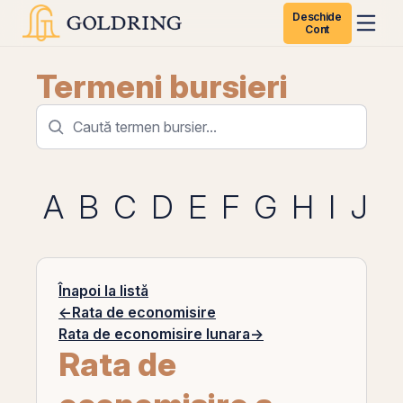
Deschide
Cont
Termeni bursieri
A
B
C
D
E
F
G
H
I
J
K
Înapoi la listă
←
Rata de economisire
Rata de economisire lunara
→
Rata de