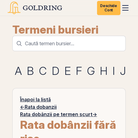
Deschide
Cont
Termeni bursieri
A
B
C
D
E
F
G
H
I
J
K
Înapoi la listă
←
Rata dobanzii
Rata dobânzii pe termen scurt
→
Rata dobânzii fără