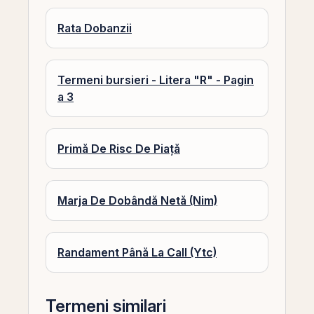
Rata Dobanzii
Termeni bursieri - Litera "R" - Pagin
a 3
Primă De Risc De Piață
Marja De Dobândă Netă (Nim)
Randament Până La Call (Ytc)
Termeni similari