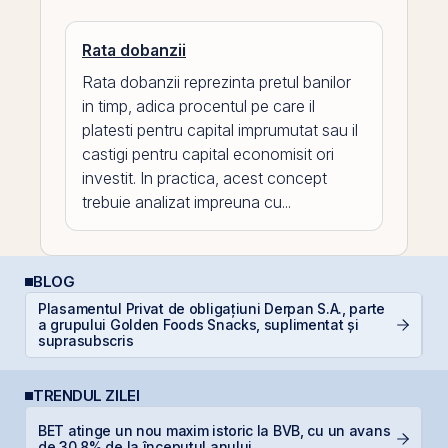
Rata dobanzii
Rata dobanzii reprezinta pretul banilor
in timp, adica procentul pe care il
platesti pentru capital imprumutat sau il
castigi pentru capital economisit ori
investit. In practica, acest concept
trebuie analizat impreuna cu...
BLOG
Plasamentul Privat de obligațiuni Derpan S.A., parte
a grupului Golden Foods Snacks, suplimentat și
D
suprasubscris
TRENDUL ZILEI
BET atinge un nou maxim istoric la BVB, cu un avans
B
de 30,8% de la începutul anului
B