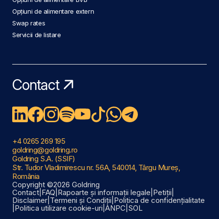
Opțiuni de alimentare extern
Swap rates
Servicii de listare
Contact
+4 0265 269 195
goldring@goldring.ro
Goldring S.A. (SSIF)
Str. Tudor Vladimirescu nr. 56A, 540014, Târgu Mureș,
România
Copyright ©2026 Goldring
Contact
|
FAQ
|
Rapoarte și informații legale
|
Petiții
|
Disclaimer
|
Termeni și Condiții
|
Politica de confidențialitate
|
Politica utilizare cookie-uri
|
ANPC
|
SOL