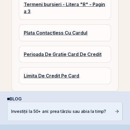
Termeni bursieri - Litera "R" - Pagin
a 3
Plata Contactless Cu Cardul
Perioada De Gratie Card De Credit
Limita De Credit Pe Card
BLOG
Investiții la 50+ ani: prea târziu sau abia la timp?
C