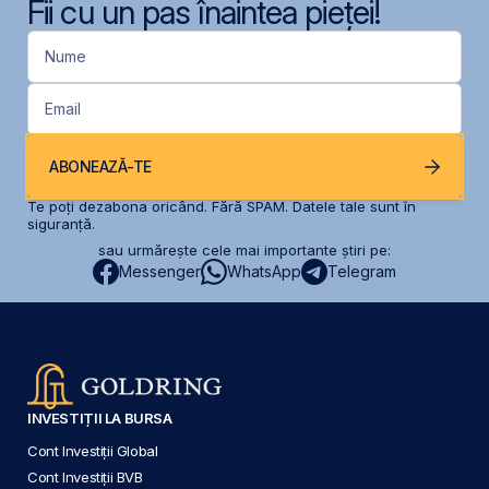
Fii cu un pas înaintea pieței!
Nume
Email
ABONEAZĂ-TE
Te poți dezabona oricând. Fără SPAM. Datele tale sunt în
siguranță.
sau urmărește cele mai importante știri pe:
Messenger
WhatsApp
Telegram
INVESTIȚII LA BURSA
Cont Investiții Global
Cont Investiții BVB