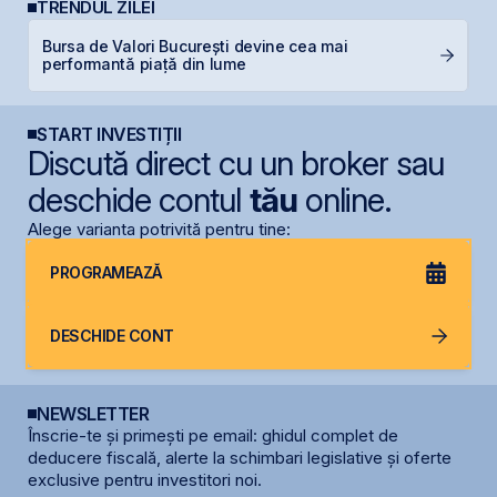
TRENDUL ZILEI
Bursa de Valori București devine cea mai
S
performantă piață din lume
g
START INVESTIȚII
Discută direct cu un broker sau
deschide contul
tău
online.
Alege varianta potrivită pentru tine:
PROGRAMEAZĂ
DESCHIDE CONT
NEWSLETTER
Înscrie-te și primești pe email: ghidul complet de
deducere fiscală, alerte la schimbari legislative și oferte
exclusive pentru investitori noi.