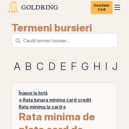
Deschide
Cont
Termeni bursieri
A
B
C
D
E
F
G
H
I
J
K
Înapoi la listă
←
Rata lunara minima card credit
Rata minima la card
→
Rata minima de