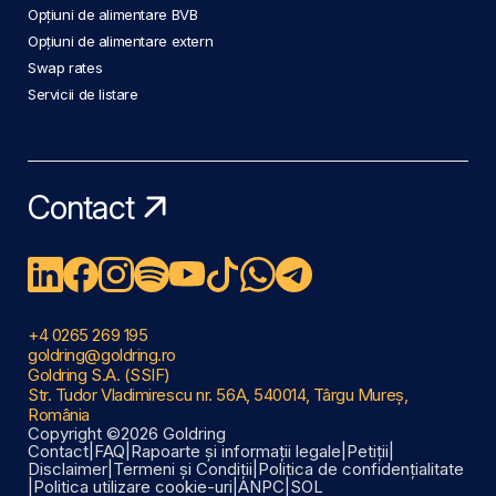
Opțiuni de alimentare BVB
Opțiuni de alimentare extern
Swap rates
Servicii de listare
Contact
+4 0265 269 195
goldring@goldring.ro
Goldring S.A. (SSIF)
Str. Tudor Vladimirescu nr. 56A, 540014, Târgu Mureș,
România
Copyright ©2026 Goldring
Contact
|
FAQ
|
Rapoarte și informații legale
|
Petiții
|
Disclaimer
|
Termeni și Condiții
|
Politica de confidențialitate
|
Politica utilizare cookie-uri
|
ANPC
|
SOL