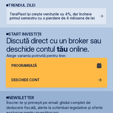
TRENDUL ZILEI
TeraPlast își crește veniturile cu 4%, dar încheie
S
primul semestru cu o pierdere de 4 milioane de lei
de
START INVESTIȚII
Discută direct cu un broker sau
deschide contul
tău
online.
Alege varianta potrivită pentru tine:
PROGRAMEAZĂ
DESCHIDE CONT
NEWSLETTER
Înscrie-te și primești pe email: ghidul complet de
deducere fiscală, alerte la schimbari legislative și oferte
exclusive pentru investitori noi.