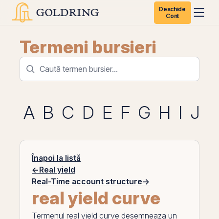
Deschide
Cont
Termeni bursieri
A
B
C
D
E
F
G
H
I
J
K
Înapoi la listă
←
Real yield
Real-Time account structure
→
real yield curve
Termenul
real yield curve
desemneaza un