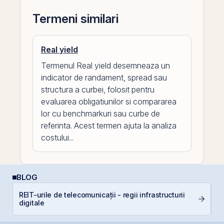
Termeni similari
Real yield
Termenul Real yield desemneaza un
indicator de randament, spread sau
structura a curbei, folosit pentru
evaluarea obligatiunilor si compararea
lor cu benchmarkuri sau curbe de
referinta. Acest termen ajuta la analiza
costului...
BLOG
REIT-urile de telecomunicații - regii infrastructurii
P
digitale
N