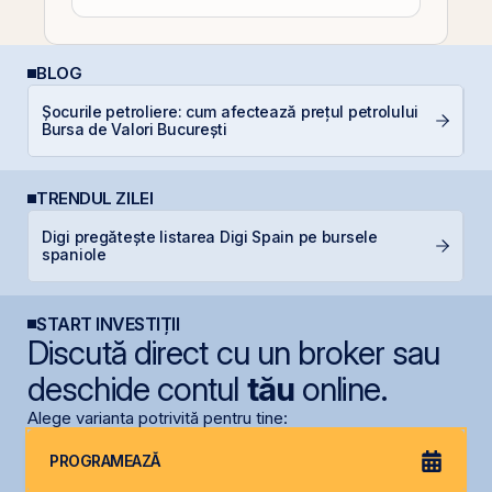
BLOG
Șocurile petroliere: cum afectează prețul petrolului
RE
Bursa de Valori București
p
TRENDUL ZILEI
Digi pregătește listarea Digi Spain pe bursele
B
spaniole
c
START INVESTIȚII
Discută direct cu un broker sau
deschide contul
tău
online.
Alege varianta potrivită pentru tine:
PROGRAMEAZĂ