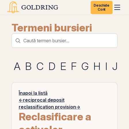
Deschide
Cont
Termeni bursieri
A
B
C
D
E
F
G
H
I
J
K
Înapoi la listă
←
reciprocal deposit
reclassification provision
→
Reclasificare a